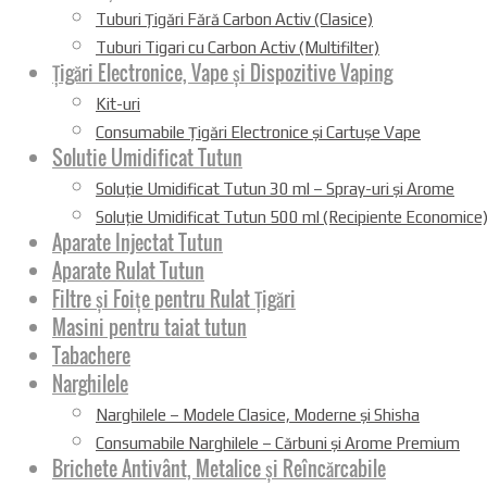
Tuburi Țigări Fără Carbon Activ (Clasice)
Tuburi Tigari cu Carbon Activ (Multifilter)
Țigări Electronice, Vape și Dispozitive Vaping
Kit-uri
Consumabile Țigări Electronice și Cartușe Vape
Solutie Umidificat Tutun
Soluție Umidificat Tutun 30 ml – Spray-uri și Arome
Soluție Umidificat Tutun 500 ml (Recipiente Economice
Aparate Injectat Tutun
Aparate Rulat Tutun
Filtre și Foițe pentru Rulat Țigări
Masini pentru taiat tutun
Tabachere
Narghilele
Narghilele – Modele Clasice, Moderne și Shisha
Consumabile Narghilele – Cărbuni și Arome Premium
Brichete Antivânt, Metalice și Reîncărcabile