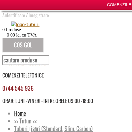
COMENZILE P
Autentificare
/
Inregistrare
0
Produse
0
00
lei cu TVA
COS GOL
COMENZI TELEFONICE
0744 545 936
ORAR: LUNI - VINERI - INTRE ORELE 09:00 - 18:00
Home
>> Tutun <<
Tuburi Țigări (Standard, Slim, Carbon)