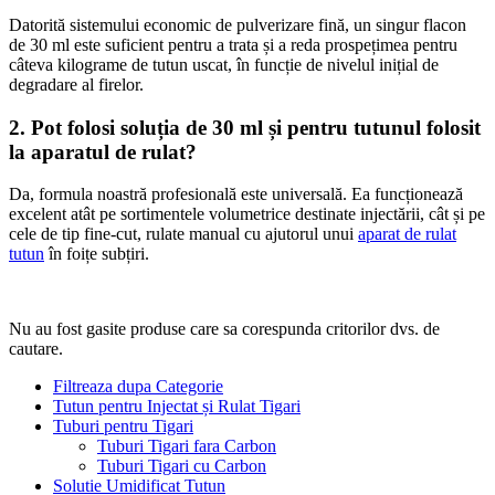
Datorită sistemului economic de pulverizare fină, un singur flacon
de 30 ml este suficient pentru a trata și a reda prospețimea pentru
câteva kilograme de tutun uscat, în funcție de nivelul inițial de
degradare al firelor.
2. Pot folosi soluția de 30 ml și pentru tutunul folosit
la aparatul de rulat?
Da, formula noastră profesională este universală. Ea funcționează
excelent atât pe sortimentele volumetrice destinate injectării, cât și pe
cele de tip fine-cut, rulate manual cu ajutorul unui
aparat de rulat
tutun
în foițe subțiri.
Nu au fost gasite produse care sa corespunda critorilor dvs. de
cautare.
Filtreaza dupa Categorie
Tutun pentru Injectat și Rulat Tigari
Tuburi pentru Tigari
Tuburi Tigari fara Carbon
Tuburi Tigari cu Carbon
Solutie Umidificat Tutun