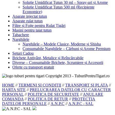
Soluție Umidificat Tutun 30 ml – Spray-uri și Arome
Soluție Umidificat Tutun 500 ml (Recipiente
Economice)
Aparate injectat tutun
Aparate rulat tutun
Filtre și Foițe pentru Rulat Țigări
Masini pentru taiat tutun
Tabachere
Narghilele
Narghilele – Modele Clasice, Moderne și Shisha
Consumabile Narghilele – Cărbuni și Arome Premium
Seturi Cadou
Brichete Antivânt, Metalice și Reîncărcabile
Diverse – Consumabile Brichete, Scrumiere și Accesorii
Oferte cu transport gratuit
Copyright 2013 - TuburiPentruTigari.ro
HOME
//
TERMENI SI CONDITII
//
TRANSPORT SI PLATA
//
HARTA SITE
//
PRELUCRAREA DATELOR CU CARACTER
PERSONAL
//
POLITICA DE SECURITATE
//
ANULARE
COMANDA
//
POLITICA DE RETUR
//
PROTECTIA
DATELOR PERSONALE
//
A.N.P.C
//
A.N.P.C - SAL