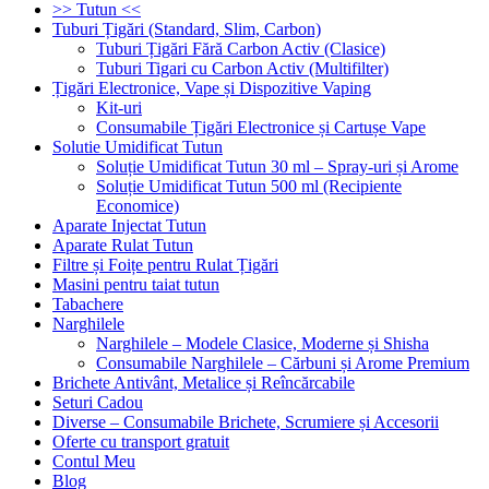
>> Tutun <<
Tuburi Țigări (Standard, Slim, Carbon)
Tuburi Țigări Fără Carbon Activ (Clasice)
Tuburi Tigari cu Carbon Activ (Multifilter)
Țigări Electronice, Vape și Dispozitive Vaping
Kit-uri
Consumabile Țigări Electronice și Cartușe Vape
Solutie Umidificat Tutun
Soluție Umidificat Tutun 30 ml – Spray-uri și Arome
Soluție Umidificat Tutun 500 ml (Recipiente
Economice)
Aparate Injectat Tutun
Aparate Rulat Tutun
Filtre și Foițe pentru Rulat Țigări
Masini pentru taiat tutun
Tabachere
Narghilele
Narghilele – Modele Clasice, Moderne și Shisha
Consumabile Narghilele – Cărbuni și Arome Premium
Brichete Antivânt, Metalice și Reîncărcabile
Seturi Cadou
Diverse – Consumabile Brichete, Scrumiere și Accesorii
Oferte cu transport gratuit
Contul Meu
Blog