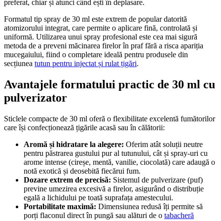
preferat, chiar și atunci când ești în deplasare.
Formatul tip spray de 30 ml este extrem de popular datorită
atomizorului integrat, care permite o aplicare fină, controlată și
uniformă. Utilizarea unui spray profesional este cea mai sigură
metoda de a preveni măcinarea firelor în praf fără a risca apariția
mucegaiului, fiind o completare ideală pentru produsele din
secțiunea
tutun pentru injectat și rulat țigări
.
Avantajele formatului practic de 30 ml cu
pulverizator
Sticlele compacte de 30 ml oferă o flexibilitate excelentă fumătorilor
care își confecționează țigările acasă sau în călătorii:
Aromă și hidratare la alegere:
Oferim atât soluții neutre
pentru păstrarea gustului pur al tutunului, cât și spray-uri cu
arome intense (cireșe, mentă, vanilie, ciocolată) care adaugă o
notă exotică și deosebită fiecărui fum.
Dozare extrem de precisă:
Sistemul de pulverizare (puf)
previne umezirea excesivă a firelor, asigurând o distribuție
egală a lichidului pe toată suprafața amestecului.
Portabilitate maximă:
Dimensiunea redusă îți permite să
porți flaconul direct în pungă sau alături de o
tabacheră