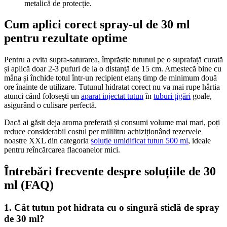
metalică de protecție.
Cum aplici corect spray-ul de 30 ml
pentru rezultate optime
Pentru a evita supra-saturarea, împrăștie tutunul pe o suprafață curată
și aplică doar 2-3 pufuri de la o distanță de 15 cm. Amestecă bine cu
mâna și închide totul într-un recipient etanș timp de minimum două
ore înainte de utilizare. Tutunul hidratat corect nu va mai rupe hârtia
atunci când folosești un
aparat injectat tutun
în
tuburi țigări
goale,
asigurând o culisare perfectă.
Dacă ai găsit deja aroma preferată și consumi volume mai mari, poți
reduce considerabil costul per mililitru achiziționând rezervele
noastre XXL din categoria
soluție umidificat tutun 500 ml
, ideale
pentru reîncărcarea flacoanelor mici.
Întrebări frecvente despre soluțiile de 30
ml (FAQ)
1. Cât tutun pot hidrata cu o singură sticlă de spray
de 30 ml?