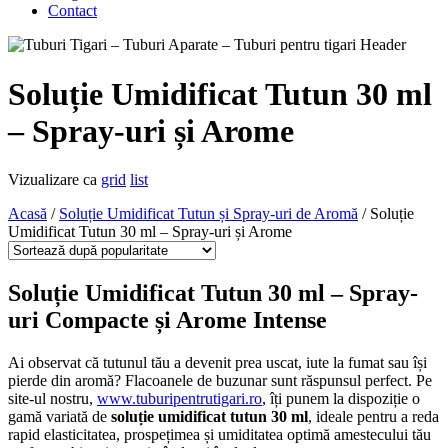
Contact
Soluție Umidificat Tutun 30 ml
– Spray-uri și Arome
Vizualizare ca
grid
list
Acasă
/
Soluție Umidificat Tutun și Spray-uri de Aromă
/ Soluție
Umidificat Tutun 30 ml – Spray-uri și Arome
Soluție Umidificat Tutun 30 ml – Spray-
uri Compacte și Arome Intense
Ai observat că tutunul tău a devenit prea uscat, iute la fumat sau își
pierde din aromă? Flacoanele de buzunar sunt răspunsul perfect. Pe
site-ul nostru,
www.tuburipentrutigari.ro
, îți punem la dispoziție o
gamă variată de
soluție umidificat tutun 30 ml
, ideale pentru a reda
rapid elasticitatea, prospețimea și umiditatea optimă amestecului tău