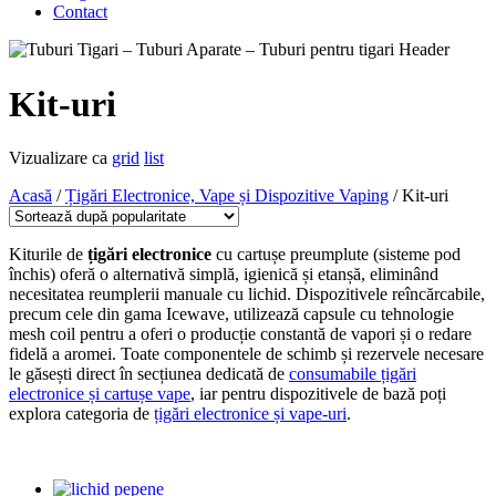
Contact
Kit-uri
Vizualizare ca
grid
list
Acasă
/
Țigări Electronice, Vape și Dispozitive Vaping
/ Kit-uri
Kiturile de
țigări electronice
cu cartușe preumplute (sisteme pod
închis) oferă o alternativă simplă, igienică și etanșă, eliminând
necesitatea reumplerii manuale cu lichid. Dispozitivele reîncărcabile,
precum cele din gama Icewave, utilizează capsule cu tehnologie
mesh coil pentru a oferi o producție constantă de vapori și o redare
fidelă a aromei. Toate componentele de schimb și rezervele necesare
le găsești direct în secțiunea dedicată de
consumabile țigări
electronice și cartușe vape
, iar pentru dispozitivele de bază poți
explora categoria de
țigări electronice și vape-uri
.