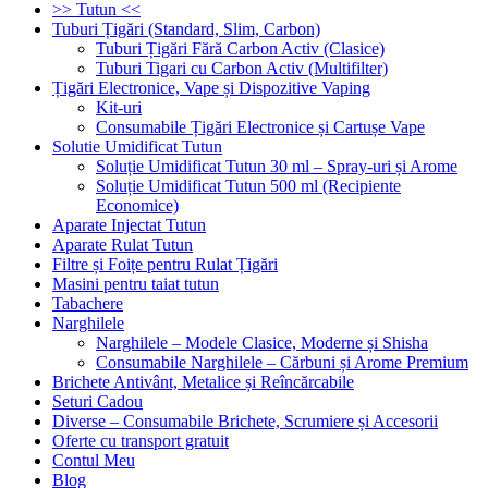
>> Tutun <<
Tuburi Țigări (Standard, Slim, Carbon)
Tuburi Țigări Fără Carbon Activ (Clasice)
Tuburi Tigari cu Carbon Activ (Multifilter)
Țigări Electronice, Vape și Dispozitive Vaping
Kit-uri
Consumabile Țigări Electronice și Cartușe Vape
Solutie Umidificat Tutun
Soluție Umidificat Tutun 30 ml – Spray-uri și Arome
Soluție Umidificat Tutun 500 ml (Recipiente
Economice)
Aparate Injectat Tutun
Aparate Rulat Tutun
Filtre și Foițe pentru Rulat Țigări
Masini pentru taiat tutun
Tabachere
Narghilele
Narghilele – Modele Clasice, Moderne și Shisha
Consumabile Narghilele – Cărbuni și Arome Premium
Brichete Antivânt, Metalice și Reîncărcabile
Seturi Cadou
Diverse – Consumabile Brichete, Scrumiere și Accesorii
Oferte cu transport gratuit
Contul Meu
Blog