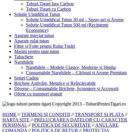
Tuburi Tigari fara Carbon
Tuburi Tigari cu Carbon
Solutie Umidificat Tutun
Soluție Umidificat Tutun 30 ml – Spray-uri și Arome
Soluție Umidificat Tutun 500 ml (Recipiente
Economice)
Aparate injectat tutun
Aparate rulat tutun
Filtre și Foițe pentru Rulat Țigări
Masini pentru taiat tutun
Tabachere
Narghilele
Narghilele – Modele Clasice, Moderne și Shisha
Consumabile Narghilele – Cărbuni și Arome Premium
Seturi Cadou
Brichete Antivânt, Metalice și Reîncărcabile
Diverse – Consumabile Brichete, Scrumiere și Accesorii
Oferte cu transport gratuit
Copyright 2013 - TuburiPentruTigari.ro
HOME
//
TERMENI SI CONDITII
//
TRANSPORT SI PLATA
//
HARTA SITE
//
PRELUCRAREA DATELOR CU CARACTER
PERSONAL
//
POLITICA DE SECURITATE
//
ANULARE
COMANDA
//
POLITICA DE RETUR
//
PROTECTIA