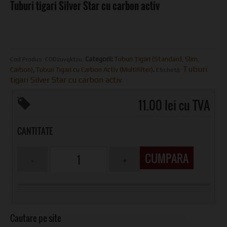
Tuburi tigari Silver Star cu carbon activ
Categorii:
Tuburi Țigări (Standard, Slim,
Cod Produs:
CODzuvqktzu
.
Tuburi
Carbon)
,
Tuburi Tigari cu Carbon Activ (Multifilter)
.
Etichetă:
tigari Silver Star cu carbon activ
.
11.00 lei cu TVA
CANTITATE
CUMPARA
Cautare pe site