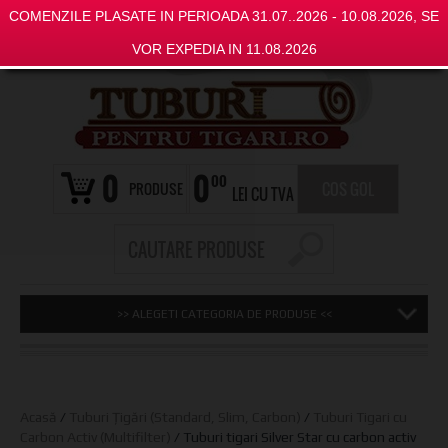
COMENZILE PLASATE IN PERIOADA 31.07..2026 - 10.08.2026, SE
VOR EXPEDIA IN 11.08.2026
0
0
00
PRODUSE
COS GOL
LEI CU TVA
>> ALEGETI CATEGORIA DE PRODUSE <<
Acasă
/
Tuburi Țigări (Standard, Slim, Carbon)
/
Tuburi Tigari cu
Carbon Activ (Multifilter)
/ Tuburi tigari Silver Star cu carbon activ