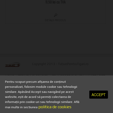
11.50 lei cu TVA
DETALII PRODUS
Copyright 2013 - TuburiPentruTigari.ro
HOME
//
TERMENI SI CONDITII
//
TRANSPORT SI PLATA
//
HARTA SITE
//
PRELUCRAREA DATELOR CU CARACTER PERSONAL
//
POLITICA DE
Pentru scopuri precum afișarea de conținut
SECURITATE
//
ANULARE COMANDA
//
POLITICA DE RETUR
//
personalizat, folosim module cookie sau tehnologii
PROTECTIA DATELOR PERSONALE
//
A.N.P.C
//
A.N.P.C - SAL
similare. Apăsând Accept sau navigând pe acest
ACCEPT
Suna acum
website, ești de acord să permiți colectarea de
informații prin cookie-uri sau tehnologii similare. Află
politica de cookies
mai multe in sectiunea