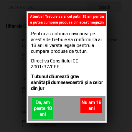
Atentie ! Trebuie sa ai cel putin 18 ani pentru
a putea cumpara produse din acest magazin
Ultimele Comentarii
Pentru a continua navigarea pe
acest site trebuie sa confirmi ca ai
multumesc din suflet oameni dragi pentru produs si pentru
18 ani si varsta legala pentru a
rapiditatea livrarii,ramaneti aceiasi...
cumpara produse de tutun.
posted in
Tuburi tigari CARTEL 200
iulian eugen
from
Directiva Consiliului CE
2001/37/CEE
Tutunul dăunează grav
Transport only in Romania
sănătăţii dumneavoastră şi a celor
din jur
posted in
Transport si Plata
Administrator
from
Da, am
Nu am 18
peste 18
ani
My order is on hold whay
ani
posted in
Transport si Plata
ales_potocnik1
from