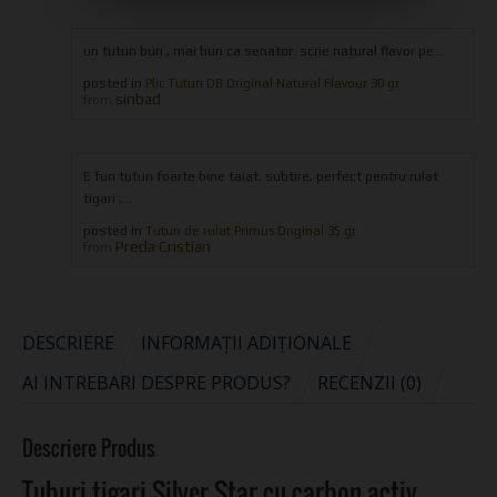
un tutun bun , mai bun ca senator. scrie natural flavor pe...
posted in
Plic Tutun DB Original Natural Flavour 30 gr
sinbad
from
E fun tutun foarte bine taiat, subtire, perfect pentru rulat
tigari ;...
posted in
Tutun de rulat Primus Original 35 gr
Preda Cristian
from
DESCRIERE
INFORMAȚII ADIȚIONALE
AI INTREBARI DESPRE PRODUS?
RECENZII (0)
Descriere Produs
Tuburi tigari Silver Star cu carbon activ