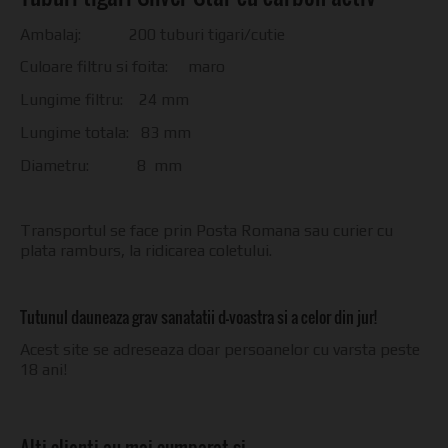
Ambalaj: 200 tuburi tigari/cutie
Culoare filtru si foita: maro
Lungime filtru: 24 mm
Lungime totala: 83 mm
Diametru: 8 mm
Transportul se face prin Posta Romana sau curier cu
plata ramburs, la ridicarea coletului.
Tutunul dauneaza grav sanatatii d-voastra si a celor din jur!
Acest site se adreseaza doar persoanelor cu varsta peste
18 ani!
Alti clienti au mai cumparat si…