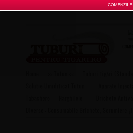
COMENZILE P
COMEN
Home
>> Tutun <<
Tuburi Țigări (Standa
Solutie Umidificat Tutun
Aparate Inject
Tabachere
Narghilele
Brichete Antivâ
Diverse – Consumabile Brichete, Scrumiere și