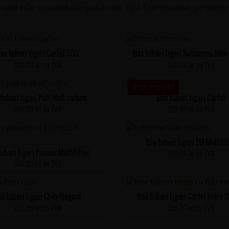
rapid este suportat integral de noi, fără taxe ascunse, pe întreg 
ax tuburi tigari Cartel 500
Bax tuburi tigari Rothmans blue
260.00 lei cu TVA
590.00 lei cu TVA
STOC EPUIZAT
 tuburi tigari Pall Mall carbon
Bax tuburi tigari Cartel
645.00 lei cu TVA
235.00 lei cu TVA
Bax tuburi tigari DB Multifil
tuburi tigari Primus Multifilter
300.00 lei cu TVA
300.00 lei cu TVA
x tuburi tigari Club Elegant
Bax tuburi tigari Cartel filtru
250.00 lei cu TVA
310.00 lei cu TVA