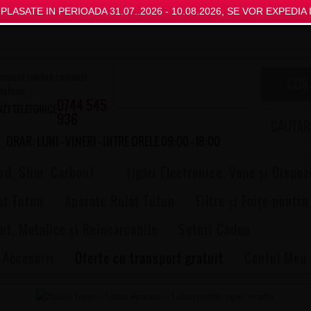
LASATE IN PERIOADA 31.07..2026 - 10.08.2026, SE VOR EXPEDIA I
COS
0744 545
ZI TELEFONICE
936
ORAR: LUNI - VINERI - INTRE ORELE 09:00 - 18:00
rd, Slim, Carbon)
Țigări Electronice, Vape și Dispoz
at Tutun
Aparate Rulat Tutun
Filtre și Foițe pentru
nt, Metalice și Reîncărcabile
Seturi Cadou
 Accesorii
Oferte cu transport gratuit
Contul Meu