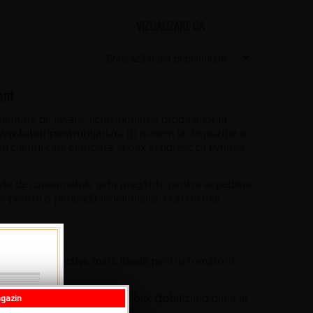
VIZUALIZARE CA
GRID
LIST
ent
imentare de livrare, achiziționarea produselor în
ww.tuburipentrutigari.ro
, îți punem la dispoziție o
u clienții care cumpără la bax și doresc ca livrarea
ete de consumabile gata pregătite pentru expediere
s pentru o perioadă îndelungată, ci și cel mai
ambalaje colective mari, ideale pentru fumătorii
 20 până la 50 de cutii per bax (totalizând până la
agazin
tă densitate.