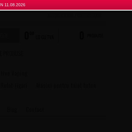
N 11.08.2026
AUTENTIFICARE
/
INREGISTRARE
0
0
00
 GOL
PRODUSE
LEI CU TVA
itive Vaping
 Rulat Țigări
Masini pentru taiat tutun
Blog
Contact