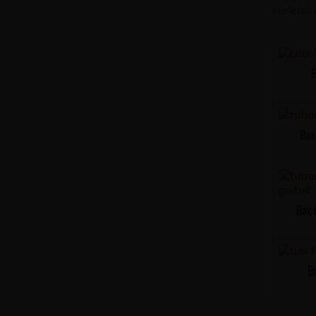
curierat 
B
Bax
Bax 
Ba