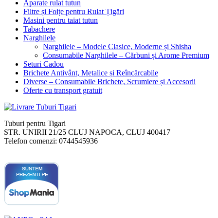
Aparate rulat tutun
Filtre și Foițe pentru Rulat Țigări
Masini pentru taiat tutun
Tabachere
Narghilele
Narghilele – Modele Clasice, Moderne și Shisha
Consumabile Narghilele – Cărbuni și Arome Premium
Seturi Cadou
Brichete Antivânt, Metalice și Reîncărcabile
Diverse – Consumabile Brichete, Scrumiere și Accesorii
Oferte cu transport gratuit
Tuburi pentru Tigari
STR. UNIRII 21/25
CLUJ NAPOCA
,
CLUJ
400417
Telefon comenzi:
0744545936