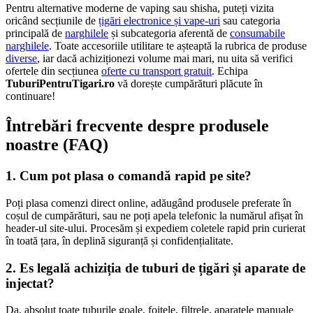
Pentru alternative moderne de vaping sau shisha, puteți vizita
oricând secțiunile de
țigări electronice și vape-uri
sau categoria
principală de
narghilele
și subcategoria aferentă de
consumabile
narghilele
. Toate accesoriile utilitare te așteaptă la rubrica de produse
diverse
, iar dacă achiziționezi volume mai mari, nu uita să verifici
ofertele din secțiunea
oferte cu transport gratuit
. Echipa
TuburiPentruTigari.ro
vă dorește cumpărături plăcute în
continuare!
Întrebări frecvente despre produsele
noastre (FAQ)
1. Cum pot plasa o comandă rapid pe site?
Poți plasa comenzi direct online, adăugând produsele preferate în
coșul de cumpărături, sau ne poți apela telefonic la numărul afișat în
header-ul site-ului. Procesăm și expediem coletele rapid prin curierat
în toată țara, în deplină siguranță și confidențialitate.
2. Es legală achiziția de tuburi de țigări și aparate de
injectat?
Da, absolut toate tuburile goale, foițele, filtrele, aparatele manuale