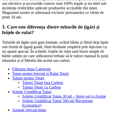
sau electrice și accesoriile conexe sunt 100% legale și nu intră sub
incidența restricțiilor aplicate produselor accizabile din tutun.
Magazinul nostru se adresează exclusiv persoanelor cu vârsta de
peste 18 ani.
3. Care este diferența dintre tuburile de țigări și
foițele de rulat?
Tuburile de țigări sunt gata formate, având hârtia și filtrul deja lipite
sub formă de țigară goală, fiind destinate umplerii prin injectare cu
un aparat special. În schimb, foițele de rulat sunt benzi simple de
hârtie subțire pe care utilizatorul trebuie să le ruleze manual în jurul
tutunului și al filtrului din acetat sau carton.
Filtreaza dupa Categorie
Tutun pentru Injectat și Rulat Tigari
Tuburi pentru Tigari
Tuburi Tigari fara Carbon
Tuburi Tigari cu Carbon
Solutie Umidificat Tutun
Soluție Umidificat Tutun 30 ml – Spray-uri și Arome
Soluție Umidificat Tutun 500 ml (Recipiente
Economice)
Aparate injectat tutun