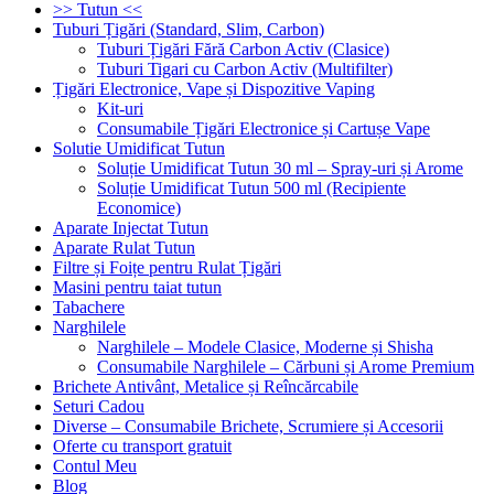
>> Tutun <<
Tuburi Țigări (Standard, Slim, Carbon)
Tuburi Țigări Fără Carbon Activ (Clasice)
Tuburi Tigari cu Carbon Activ (Multifilter)
Țigări Electronice, Vape și Dispozitive Vaping
Kit-uri
Consumabile Țigări Electronice și Cartușe Vape
Solutie Umidificat Tutun
Soluție Umidificat Tutun 30 ml – Spray-uri și Arome
Soluție Umidificat Tutun 500 ml (Recipiente
Economice)
Aparate Injectat Tutun
Aparate Rulat Tutun
Filtre și Foițe pentru Rulat Țigări
Masini pentru taiat tutun
Tabachere
Narghilele
Narghilele – Modele Clasice, Moderne și Shisha
Consumabile Narghilele – Cărbuni și Arome Premium
Brichete Antivânt, Metalice și Reîncărcabile
Seturi Cadou
Diverse – Consumabile Brichete, Scrumiere și Accesorii
Oferte cu transport gratuit
Contul Meu
Blog