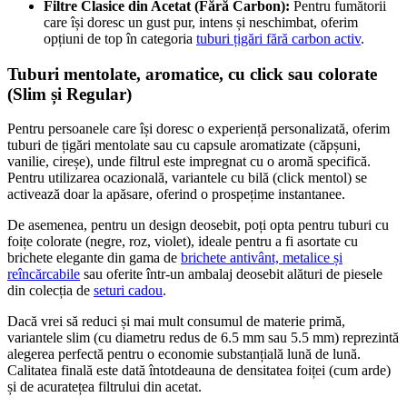
Filtre Clasice din Acetat (Fără Carbon):
Pentru fumătorii
care își doresc un gust pur, intens și neschimbat, oferim
opțiuni de top în categoria
tuburi țigări fără carbon activ
.
Tuburi mentolate, aromatice, cu click sau colorate
(Slim și Regular)
Pentru persoanele care își doresc o experiență personalizată, oferim
tuburi de țigări mentolate sau cu capsule aromatizate (căpșuni,
vanilie, cireșe), unde filtrul este impregnat cu o aromă specifică.
Pentru utilizarea ocazională, variantele cu bilă (click mentol) se
activează doar la apăsare, oferind o prospețime instantanee.
De asemenea, pentru un design deosebit, poți opta pentru tuburi cu
foițe colorate (negre, roz, violet), ideale pentru a fi asortate cu
brichete elegante din gama de
brichete antivânt, metalice și
reîncărcabile
sau oferite într-un ambalaj deosebit alături de piesele
din colecția de
seturi cadou
.
Dacă vrei să reduci și mai mult consumul de materie primă,
variantele slim (cu diametru redus de 6.5 mm sau 5.5 mm) reprezintă
alegerea perfectă pentru o economie substanțială lună de lună.
Calitatea finală este dată întotdeauna de densitatea foiței (cum arde)
și de acuratețea filtrului din acetat.