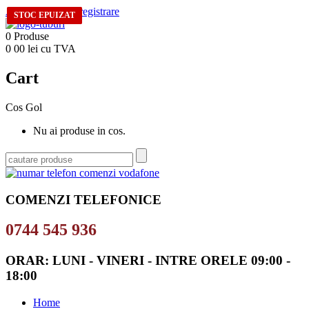
Autentificare
/
Inregistrare
STOC EPUIZAT
STOC EPUIZAT
STOC EPUIZAT
STOC EPUIZAT
0
Produse
0
00
lei cu TVA
Cart
Cos Gol
Nu ai produse in cos.
COMENZI TELEFONICE
0744 545 936
ORAR: LUNI - VINERI - INTRE ORELE 09:00 -
18:00
Home