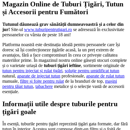
Magazin Online de Tuburi Țigări, Tutun
și Accesorii pentru Fumători
Tutunul dăunează grav sănătății dumneavoastră și a celor din
jur!
Site-ul
www.tuburipentrutigari.ro
se adresează în exclusivitate
persoanelor cu vârsta de peste 18 ani!
Platforma noastră este destinația ideală pentru persoanele care își
doresc să își confecționeze țigările acasă, la un preț extrem de
avantajos, fără a face compromisuri în ceea ce privește calitatea
materiilor prime. În magazinul nostru online găsești stocuri complete
și o varietate uriașă de
tuburi țigări ieftine
, sortimente originale de
tutun pentru injectat și rulat țigări
,
soluție pentru umidificat tutun
natural,
aparate de injectat tutun
profesionale,
aparate de rulat tutun
manuale,
filtre și foițe pentru rulat
de la branduri de top,
mașini
pentru tăiat tutun
,
tabachere
metalice și o selecție vastă de accesorii
esențiale.
Informații utile despre tuburile pentru
țigări goale
În esență, tuburile pentru țigări reprezintă țigări gata formate, dar fără
tutun în interior. Acestea sunt compuse dintr-un filtru și o foiță de