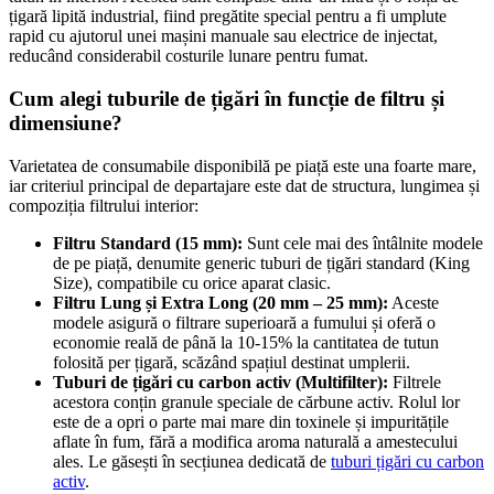
țigară lipită industrial, fiind pregătite special pentru a fi umplute
rapid cu ajutorul unei mașini manuale sau electrice de injectat,
reducând considerabil costurile lunare pentru fumat.
Cum alegi tuburile de țigări în funcție de filtru și
dimensiune?
Varietatea de consumabile disponibilă pe piață este una foarte mare,
iar criteriul principal de departajare este dat de structura, lungimea și
compoziția filtrului interior:
Filtru Standard (15 mm):
Sunt cele mai des întâlnite modele
de pe piață, denumite generic tuburi de țigări standard (King
Size), compatibile cu orice aparat clasic.
Filtru Lung și Extra Long (20 mm – 25 mm):
Aceste
modele asigură o filtrare superioară a fumului și oferă o
economie reală de până la 10-15% la cantitatea de tutun
folosită per țigară, scăzând spațiul destinat umplerii.
Tuburi de țigări cu carbon activ (Multifilter):
Filtrele
acestora conțin granule speciale de cărbune activ. Rolul lor
este de a opri o parte mai mare din toxinele și impuritățile
aflate în fum, fără a modifica aroma naturală a amestecului
ales. Le găsești în secțiunea dedicată de
tuburi țigări cu carbon
activ
.