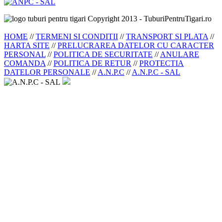
Copyright 2013 - TuburiPentruTigari.ro
HOME
//
TERMENI SI CONDITII
//
TRANSPORT SI PLATA
//
HARTA SITE
//
PRELUCRAREA DATELOR CU CARACTER
PERSONAL
//
POLITICA DE SECURITATE
//
ANULARE
COMANDA
//
POLITICA DE RETUR
//
PROTECTIA
DATELOR PERSONALE
//
A.N.P.C
//
A.N.P.C - SAL