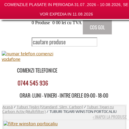
COMENZILE PLASATE IN PERIOADA 31.07..2026 - 10.08.2026, SE
VOR EXPEDIA IN 11.08.2026
0
Produse
0
00
lei cu TVA
COS GOL
COMENZI TELEFONICE
0744 545 936
ORAR: LUNI - VINERI - INTRE ORELE 09:00 - 18:00
Acasă
/
Tuburi Țigări (Standard, Slim, Carbon)
/
Tuburi Tigari cu
Carbon Activ (Multifilter)
/ TUBURI TIGARI WINSTON PORTOCALIU
‹ INAPOI LA PRODUSE