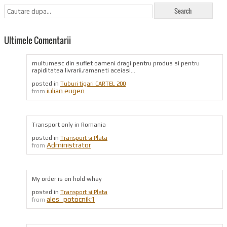
Ultimele Comentarii
multumesc din suflet oameni dragi pentru produs si pentru
rapiditatea livrarii,ramaneti aceiasi...
posted in
Tuburi tigari CARTEL 200
iulian eugen
from
Transport only in Romania
posted in
Transport si Plata
Administrator
from
My order is on hold whay
posted in
Transport si Plata
ales_potocnik1
from