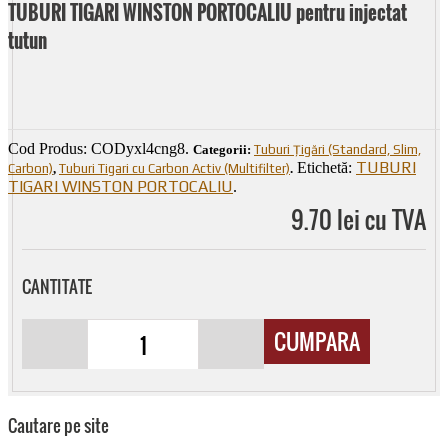
TUBURI TIGARI WINSTON PORTOCALIU pentru injectat
tutun
Cod Produs:
CODyxl4cng8
.
Categorii:
Tuburi Țigări (Standard, Slim,
TUBURI
Etichetă:
Carbon)
,
Tuburi Tigari cu Carbon Activ (Multifilter)
.
TIGARI WINSTON PORTOCALIU
.
9.70 lei cu TVA
CANTITATE
CUMPARA
Cautare pe site