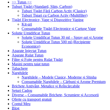
>> Tutun <<
Tuburi Țigări (Standard, Slim, Carbon)
Tuburi Țigări Fără Carbon Activ (Clasice)
Tuburi Tigari cu Carbon Activ (Multifilter)
Țigări Electronice, Vape și Dispozitive Vaping
Kit-uri
Consumabile Țigări Electronice și Cartușe Vape
Solutie Umidificat Tutun
Soluție Umidificat Tutun 30 ml – Spray-uri și Arome
Soluție Umidificat Tutun 500 ml (Recipiente
Economice)
Aparate Injectat Tutun
Aparate Rulat Tutun
Filtre și Foițe pentru Rulat Țigări
Masini pentru taiat tutun
Tabachere
Narghilele
Narghilele – Modele Clasice, Moderne și Shisha
Consumabile Narghilele – Cărbuni și Arome Premium
Brichete Antivânt, Metalice și Reîncărcabile
Seturi Cadou
Diverse – Consumabile Brichete, Scrumiere și Accesorii
Oferte cu transport gratuit
Contul Meu
Blog