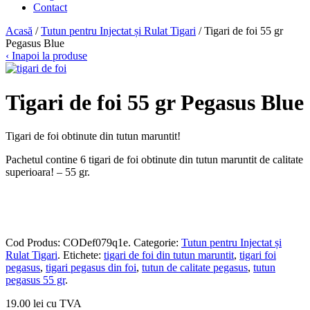
Contact
Acasă
/
Tutun pentru Injectat și Rulat Tigari
/ Tigari de foi 55 gr
Pegasus Blue
‹ Inapoi la produse
Tigari de foi 55 gr Pegasus Blue
Tigari de foi obtinute din tutun maruntit!
Pachetul contine 6 tigari de foi obtinute din tutun maruntit de calitate
superioara! – 55 gr.
Cod Produs:
CODef079q1e
.
Categorie:
Tutun pentru Injectat și
Rulat Tigari
.
Etichete:
tigari de foi din tutun maruntit
,
tigari foi
pegasus
,
tigari pegasus din foi
,
tutun de calitate pegasus
,
tutun
pegasus 55 gr
.
19.00 lei cu TVA