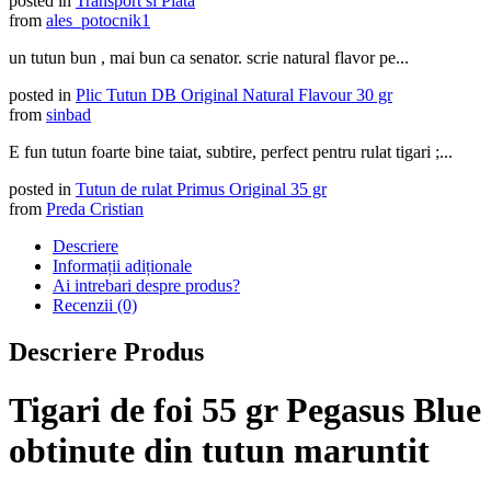
posted in
Transport si Plata
from
ales_potocnik1
un tutun bun , mai bun ca senator. scrie natural flavor pe...
posted in
Plic Tutun DB Original Natural Flavour 30 gr
from
sinbad
E fun tutun foarte bine taiat, subtire, perfect pentru rulat tigari ;...
posted in
Tutun de rulat Primus Original 35 gr
from
Preda Cristian
Descriere
Informații adiționale
Ai intrebari despre produs?
Recenzii (0)
Descriere Produs
Tigari de foi 55 gr Pegasus Blue
obtinute din tutun maruntit