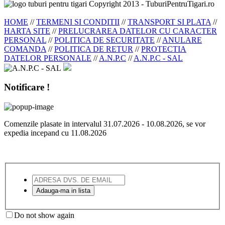
Copyright 2013 - TuburiPentruTigari.ro
HOME
//
TERMENI SI CONDITII
//
TRANSPORT SI PLATA
//
HARTA SITE
//
PRELUCRAREA DATELOR CU CARACTER
PERSONAL
//
POLITICA DE SECURITATE
//
ANULARE
COMANDA
//
POLITICA DE RETUR
//
PROTECTIA
DATELOR PERSONALE
//
A.N.P.C
//
A.N.P.C - SAL
Notificare !
Comenzile plasate in intervalul 31.07.2026 - 10.08.2026, se vor
expedia incepand cu 11.08.2026
Do not show again