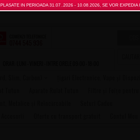
LASATE IN PERIOADA 31.07..2026 - 10.08.2026, SE VOR EXPEDIA I
COMENZI TELEFONICE
COS
0744 545 936
ORAR: LUNI - VINERI - INTRE ORELE 09:00 - 18:00
rd, Slim, Carbon)
Țigări Electronice, Vape și Dispoz
at Tutun
Aparate Rulat Tutun
Filtre și Foițe pentru
nt, Metalice și Reîncărcabile
Seturi Cadou
 Accesorii
Oferte cu transport gratuit
Contul Meu