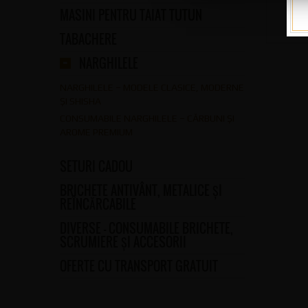
MASINI PENTRU TAIAT TUTUN
TABACHERE
NARGHILELE
NARGHILELE – MODELE CLASICE, MODERNE
ȘI SHISHA
CONSUMABILE NARGHILELE – CĂRBUNI ȘI
AROME PREMIUM
SETURI CADOU
BRICHETE ANTIVÂNT, METALICE ȘI
REÎNCĂRCABILE
DIVERSE – CONSUMABILE BRICHETE,
SCRUMIERE ȘI ACCESORII
OFERTE CU TRANSPORT GRATUIT