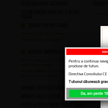
FILTREAZA DUPA CATEGORIE
TIGARI 
TUTUN PENTRU INJECTAT ȘI RULAT
Acasă
/ P
TIGARI
TUBURI PENTRU TIGARI
TUBURI TIGARI FARA CARBON
TUBURI TIGARI CU CARBON
SOLUTIE UMIDIFICAT TUTUN
Aten
SOLUȚIE UMIDIFICAT TUTUN 30 ML –
Pentru a continua navig
SPRAY-URI ȘI AROME
produse de tutun.
SOLUȚIE UMIDIFICAT TUTUN 500 ML
Directiva Consiliului 
(RECIPIENTE ECONOMICE)
Tutunul dăunează grav 
APARATE INJECTAT TUTUN
Da, am peste 18
APARATE RULAT TUTUN
FILTRE ȘI FOIȚE PENTRU RULAT ȚIGĂRI