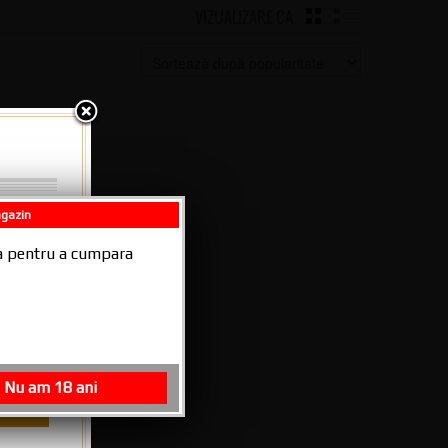
VIZUALIZARE CA
GRID
LIST
agazin
026 -
ala pentru a cumpara
Blue
Nu am 18 ani