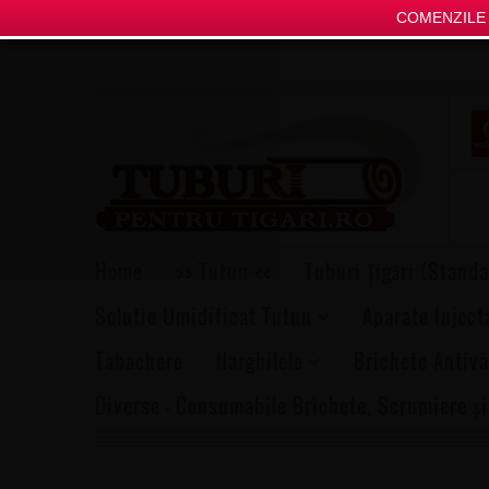
COMENZILE P
Home
>> Tutun <<
Tuburi Țigări (Standa
Solutie Umidificat Tutun
Aparate Inject
Tabachere
Narghilele
Brichete Antivâ
Diverse – Consumabile Brichete, Scrumiere și