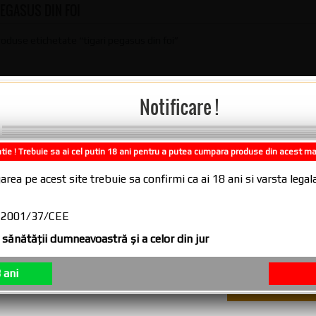
PEGASUS DIN FOI
roduse etichetate “tigari pegasus din foi”
Notificare !
tie ! Trebuie sa ai cel putin 18 ani pentru a putea cumpara produse din acest m
Comenzile plasate in intervalul 31.07.2
area pe acest site trebuie sa confirmi ca ai 18 ani si varsta leg
10.08.2026, se vor expedia incepand cu
11.08.2026
CE 2001/37/CEE
sănătăţii dumneavoastră şi a celor din jur
Tigari de foi 55 gr Pegasus 
 ani
19.00 lei cu TVA