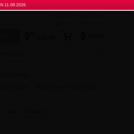
N 11.08.2026
AUTENTIFICARE
/
INREGISTRARE
0
0
00
 GOL
PRODUSE
LEI CU TVA
itive Vaping
 Rulat Țigări
Masini pentru taiat tutun
Blog
Contact