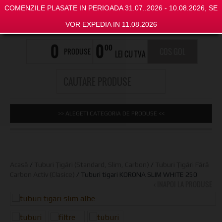
COMENZILE PLASATE IN PERIOADA 31.07..2026 - 10.08.2026, SE
VOR EXPEDIA IN 11.08.2026
0
0
00
PRODUSE
COS GOL
LEI CU TVA
>> ALEGETI CATEGORIA DE PRODUSE <<
Acasă
/
Tuburi Țigări (Standard, Slim, Carbon)
/
Tuburi Țigări Fără
Carbon Activ (Clasice)
/ Tuburi tigari KORONA SLIM WHITE 250
‹ INAPOI LA PRODUSE