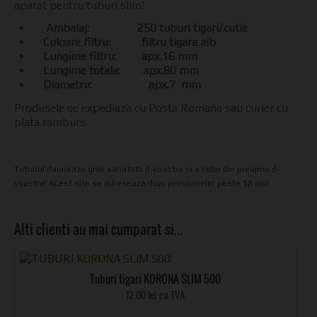
aparat pentru tuburi slim!
Ambalaj: 250 tuburi tigari/cutie
Culoare filtru: filtru tigara alb
Lungime filtru: apx.16 mm
Lungime totala: apx.80 mm
Diametru: apx.7 mm
Produsele se expediaza cu Posta Romana sau curier cu
plata ramburs.
Tutunul dauneaza grav sanatatii d-voastra si a celor din preajma d-
voastra! Acest site se adreseaza doar persoanelor peste 18 ani!
Alti clienti au mai cumparat si…
Tuburi tigari KORONA SLIM 500
12.00 lei cu TVA