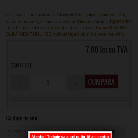
Categorii:
Tuburi Țigări (Standard, Slim,
Cod Produs:
CODamv0csmm
.
tigari slim
Carbon)
,
Tuburi Țigări Fără Carbon Activ (Clasice)
.
Etichete:
mentolate
tuburi mentolate slim
Tuburi tigari KORONA
,
,
SLIM MENTHOL 120
tuburi tigari slim korona menthol
,
.
7.00 lei cu TVA
CANTITATE
CUMPARA
Cautare pe site
Atentie ! Trebuie sa ai cel putin 18 ani pentru