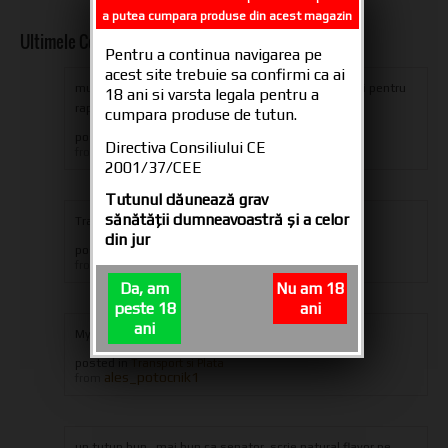
a putea cumpara produse din acest magazin
Ultimele Comentarii
Pentru a continua navigarea pe
acest site trebuie sa confirmi ca ai
multumesc din suflet oameni dragi pentru produs si pentru
18 ani si varsta legala pentru a
rapiditatea livrarii,ramaneti aceiasi...
cumpara produse de tutun.
posted in
Tuburi tigari CARTEL 200
Directiva Consiliului CE
iulian eugen
from
2001/37/CEE
Tutunul dăunează grav
sănătăţii dumneavoastră şi a celor
Transport only in Romania
din jur
posted in
Transport si Plata
Administrator
from
Da, am
Nu am 18
peste 18
ani
ani
My order is on hold whay
posted in
Transport si Plata
ales_potocnik1
from
un tutun bun , mai bun ca senator. scrie natural flavor pe...