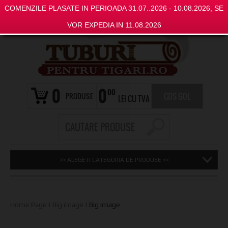
COMENZILE PLASATE IN PERIOADA 31.07..2026 - 10.08.2026, SE
VOR EXPEDIA IN 11.08.2026
0
0
00
PRODUSE
COS GOL
LEI CU TVA
>> ALEGETI CATEGORIA DE PRODUSE <<
Home Page
|
Big image
|
Big image