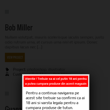
Bob Miller
Nullam volutpat, mauris scelerisque iaculis semper, justo
odio rutrum urna, at cursus urna nisl et ipsum. Donec
dapibus lacus nec […]
VIEW PROJECT
Project:
photoshop. illustrator
Customer:
Bob Miller -
Bob Miller
Atentie ! Trebuie sa ai cel putin 18 ani pentru
a putea cumpara produse din acest magazin
Pentru a continua navigarea pe
acest site trebuie sa confirmi ca ai
18 ani si varsta legala pentru a
Guanacos
cumpara produse de tutun.