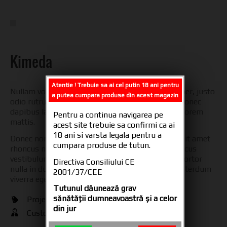
Kimeda
Atentie ! Trebuie sa ai cel putin 18 ani pentru
Nullam volutpat, mauris scelerisque iaculis semper, justo
a putea cumpara produse din acest magazin
odio rutrum urna, at cursus urna nisl et ipsum. Donec
dapibus lacus nec sapien faucibus eget suscipit lorem
Pentru a continua navigarea pe
mattis.
acest site trebuie sa confirmi ca ai
18 ani si varsta legala pentru a
Donec non mauris ac nulla consectetur pretium sit amet
cumpara produse de tutun.
rhoncus neque. Maecenas aliquet, diam sed rhoncus
vestibulum, sem lacus ultrices est, eu hendrerit tortor
Directiva Consiliului CE
nulla in dui. Suspendisse enim purus, euismod interdum
2001/37/CEE
viverra eget, ultricies eu est.
Tutunul dăunează grav
sănătăţii dumneavoastră şi a celor
Project:
business card, prints
din jur
Customer:
Kimeda -
kimeda