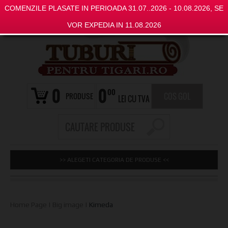
COMENZILE PLASATE IN PERIOADA 31.07..2026 - 10.08.2026, SE
VOR EXPEDIA IN 11.08.2026
0
0
00
PRODUSE
COS GOL
LEI CU TVA
>> ALEGETI CATEGORIA DE PRODUSE <<
Home Page
|
Big image
|
Kimeda