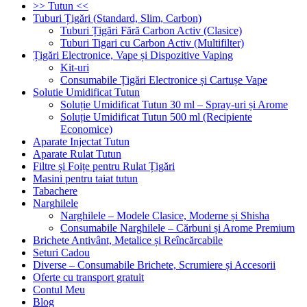
>> Tutun <<
Tuburi Țigări (Standard, Slim, Carbon)
Tuburi Țigări Fără Carbon Activ (Clasice)
Tuburi Tigari cu Carbon Activ (Multifilter)
Țigări Electronice, Vape și Dispozitive Vaping
Kit-uri
Consumabile Țigări Electronice și Cartușe Vape
Solutie Umidificat Tutun
Soluție Umidificat Tutun 30 ml – Spray-uri și Arome
Soluție Umidificat Tutun 500 ml (Recipiente
Economice)
Aparate Injectat Tutun
Aparate Rulat Tutun
Filtre și Foițe pentru Rulat Țigări
Masini pentru taiat tutun
Tabachere
Narghilele
Narghilele – Modele Clasice, Moderne și Shisha
Consumabile Narghilele – Cărbuni și Arome Premium
Brichete Antivânt, Metalice și Reîncărcabile
Seturi Cadou
Diverse – Consumabile Brichete, Scrumiere și Accesorii
Oferte cu transport gratuit
Contul Meu
Blog