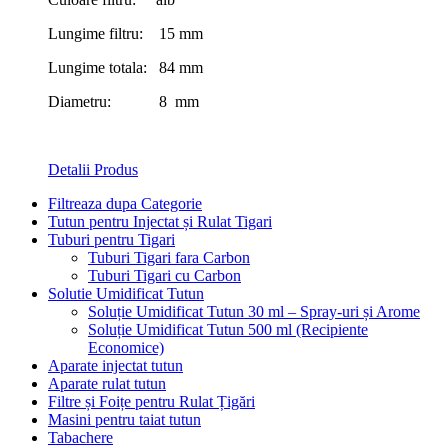
Lungime filtru: 15 mm
Lungime totala: 84 mm
Diametru: 8 mm
Detalii Produs
Filtreaza dupa Categorie
Tutun pentru Injectat și Rulat Tigari
Tuburi pentru Tigari
Tuburi Tigari fara Carbon
Tuburi Tigari cu Carbon
Solutie Umidificat Tutun
Soluție Umidificat Tutun 30 ml – Spray-uri și Arome
Soluție Umidificat Tutun 500 ml (Recipiente
Economice)
Aparate injectat tutun
Aparate rulat tutun
Filtre și Foițe pentru Rulat Țigări
Masini pentru taiat tutun
Tabachere