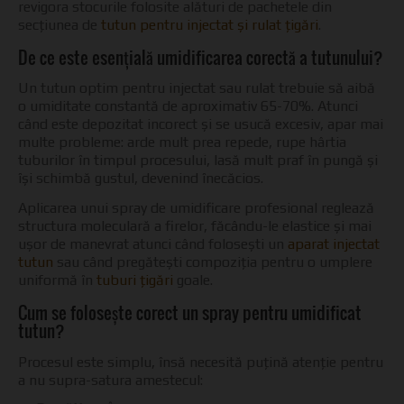
revigora stocurile folosite alături de pachetele din
secțiunea de
tutun pentru injectat și rulat țigări
.
De ce este esențială umidificarea corectă a tutunului?
Un tutun optim pentru injectat sau rulat trebuie să aibă
o umiditate constantă de aproximativ 65-70%. Atunci
când este depozitat incorect și se usucă excesiv, apar mai
multe probleme: arde mult prea repede, rupe hârtia
tuburilor în timpul procesului, lasă mult praf în pungă și
își schimbă gustul, devenind înecăcios.
Aplicarea unui spray de umidificare profesional reglează
structura moleculară a firelor, făcându-le elastice și mai
ușor de manevrat atunci când folosești un
aparat injectat
tutun
sau când pregătești compoziția pentru o umplere
uniformă în
tuburi țigări
goale.
Cum se folosește corect un spray pentru umidificat
tutun?
Procesul este simplu, însă necesită puțină atenție pentru
a nu supra-satura amestecul: