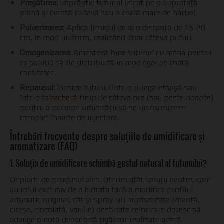
Pregătirea:
Împrăștie tutunul uscat pe o suprafață
plană și curată (o tavă sau o coală mare de hârtie).
Pulverizarea:
Aplică lichidul de la o distanță de 15-20
cm, în mod uniform, realizând doar câteva pufuri.
Omogenizarea:
Amestecă bine tutunul cu mâna pentru
ca soluția să fie distribuită în mod egal pe toată
cantitatea.
Repausul:
Închide tutunul într-o pungă etanșă sau
într-o
tabacheră
timp de câteva ore (sau peste noapte)
pentru a permite umidității să se uniformizeze
complet înainte de injectare.
Întrebări frecvente despre soluțiile de umidificare și
aromatizare (FAQ)
1. Soluția de umidificare schimbă gustul natural al tutunului?
Depinde de produsul ales. Oferim atât soluții neutre, care
au rolul exclusiv de a hidrata fără a modifica profilul
aromatic original, cât și spray-uri aromatizate (mentă,
cireșe, ciocolată, vanilie) destinate celor care doresc să
adauge o notă deosebită țigărilor realizate acasă.