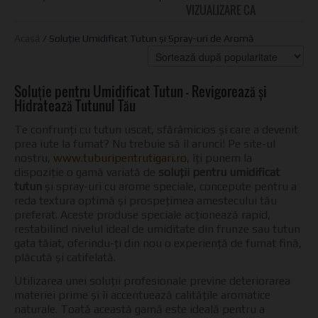
VIZUALIZARE CA
GRID
LI
Acasă
/ Soluție Umidificat Tutun și Spray-uri de Aromă
Soluție pentru Umidificat Tutun – Revigorează și
Hidratează Tutunul Tău
Te confrunți cu tutun uscat, sfărâmicios și care a devenit
prea iute la fumat? Nu trebuie să îl arunci! Pe site-ul
nostru,
www.tuburipentrutigari.ro
, îți punem la
dispoziție o gamă variată de
soluții pentru umidificat
tutun
și spray-uri cu arome speciale, concepute pentru a
reda textura optimă și prospețimea amestecului tău
preferat. Aceste produse speciale acționează rapid,
restabilind nivelul ideal de umiditate din frunze sau tutun
gata tăiat, oferindu-ți din nou o experiență de fumat fină,
plăcută și catifelată.
Utilizarea unei soluții profesionale previne deteriorarea
materiei prime și îi accentuează calitățile aromatice
naturale. Toată această gamă este ideală pentru a