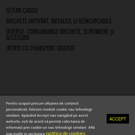
SETURI CADOU
BRICHETE ANTIVÂNT, METALICE ȘI REÎNCĂRCABILE
DIVERSE – CONSUMABILE BRICHETE, SCRUMIERE ȘI
ACCESORII
OFERTE CU TRANSPORT GRATUIT
Pentru scopuri precum afișarea de conținut
Copyright 2013 - TuburiPentruTigari.ro
personalizat, folosim module cookie sau tehnologii
similare. Apăsând Accept sau navigând pe acest
ACCEPT
HOME
//
TERMENI SI CONDITII
//
TRANSPORT SI PLATA
//
HARTA SITE
Suna acum
website, ești de acord să permiți colectarea de
//
PRELUCRAREA DATELOR CU CARACTER PERSONAL
//
POLITICA DE
informații prin cookie-uri sau tehnologii similare. Află
politica de cookies
SECURITATE
//
ANULARE COMANDA
//
POLITICA DE RETUR
//
mai multe in sectiunea