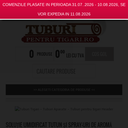
COMENZILE PLASATE IN PERIOADA 31.07..2026 - 10.08.2026, SE
VOR EXPEDIA IN 11.08.2026
0
0
00
PRODUSE
COS GOL
LEI CU TVA
>> ALEGETI CATEGORIA DE PRODUSE <<
SOLUȚIE UMIDIFICAT TUTUN ȘI SPRAY-URI DE AROMĂ