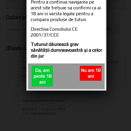
Pentru a continua navigarea pe
acest site trebuie sa confirmi ca ai
18 ani si varsta legala pentru a
Cautare pe site
cumpara produse de tutun.
Directiva Consiliului CE
2001/37/CEE
Tutunul dăunează grav
Ultimele Comentarii
sănătăţii dumneavoastră şi a celor
din jur
multumesc din suflet oameni dragi pentru produs si pentru
rapiditatea livrarii,ramaneti aceiasi...
Da, am
Nu am 18
peste 18
ani
posted in
Tuburi tigari CARTEL 200
iulian eugen
from
ani
Transport only in Romania
posted in
Transport si Plata
Administrator
from