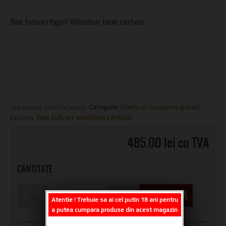
Bax tuburi tigari Winston blue carbon
Categorie:
Oferte cu transport gratuit
.
Cod Produs:
CODk1x1wtmh
.
bax tuburi winston carbon
Etichetă:
.
485.00 lei cu TVA
CANTITATE
CUMPARA
Atentie ! Trebuie sa ai cel putin 18 ani pentru
a putea cumpara produse din acest magazin