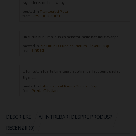
My order is on hold whay
posted in
Transport si Plata
ales_potocnik1
from
un tutun bun , mai bun ca senator. scrie natural flavor pe...
posted in
Plic Tutun DB Original Natural Flavour 30 gr
sinbad
from
E fun tutun foarte bine taiat, subtire, perfect pentru rulat
tigari ;...
posted in
Tutun de rulat Primus Original 35 gr
Preda Cristian
from
DESCRIERE
AI INTREBARI DESPRE PRODUS?
RECENZII (0)