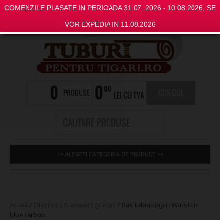
COMENZILE PLASATE IN PERIOADA 31.07..2026 - 10.08.2026, SE
VOR EXPEDIA IN 11.08.2026
0
0
00
PRODUSE
COS GOL
LEI CU TVA
>> ALEGETI CATEGORIA DE PRODUSE <<
Acasă
/
Oferte cu transport gratuit
/ Bax tuburi tigari Winston
blue carbon