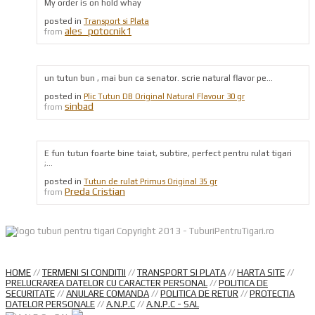
My order is on hold whay
posted in
Transport si Plata
ales_potocnik1
from
un tutun bun , mai bun ca senator. scrie natural flavor pe...
posted in
Plic Tutun DB Original Natural Flavour 30 gr
sinbad
from
E fun tutun foarte bine taiat, subtire, perfect pentru rulat tigari
;...
posted in
Tutun de rulat Primus Original 35 gr
Preda Cristian
from
Copyright 2013 - TuburiPentruTigari.ro
HOME
//
TERMENI SI CONDITII
//
TRANSPORT SI PLATA
//
HARTA SITE
//
PRELUCRAREA DATELOR CU CARACTER PERSONAL
//
POLITICA DE
SECURITATE
//
ANULARE COMANDA
//
POLITICA DE RETUR
//
PROTECTIA
DATELOR PERSONALE
//
A.N.P.C
//
A.N.P.C - SAL