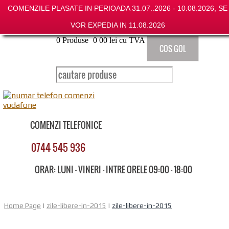
COMENZILE PLASATE IN PERIOADA 31.07..2026 - 10.08.2026, SE
VOR EXPEDIA IN 11.08.2026
0
Produse
0
00
lei cu TVA
COS GOL
COMENZI TELEFONICE
0744 545 936
ORAR: LUNI - VINERI - INTRE ORELE 09:00 - 18:00
Home Page
|
zile-libere-in-2015
|
zile-libere-in-2015