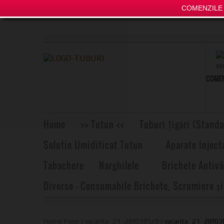
COMENZILE P
COMEN
Home
>> Tutun <<
Tuburi Țigări (Standa
Solutie Umidificat Tutun
Aparate Inject
Tabachere
Narghilele
Brichete Antivâ
Diverse – Consumabile Brichete, Scrumiere și
Home Page
|
vacanta_21_28f03ff5c9
|
vacanta_21_28f03