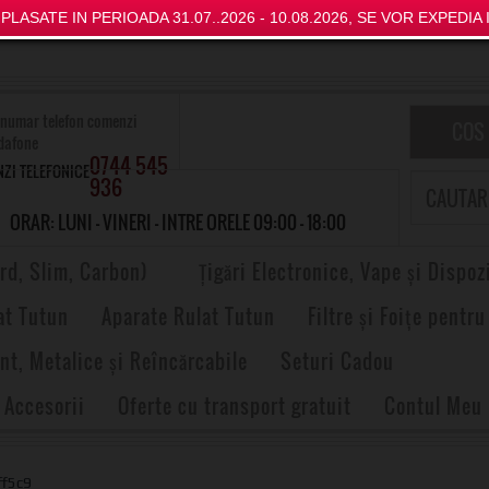
LASATE IN PERIOADA 31.07..2026 - 10.08.2026, SE VOR EXPEDIA I
COS
0744 545
ZI TELEFONICE
936
ORAR: LUNI - VINERI - INTRE ORELE 09:00 - 18:00
rd, Slim, Carbon)
Țigări Electronice, Vape și Dispoz
at Tutun
Aparate Rulat Tutun
Filtre și Foițe pentru
nt, Metalice și Reîncărcabile
Seturi Cadou
 Accesorii
Oferte cu transport gratuit
Contul Meu
ff5c9