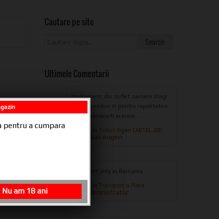
Cautare pe site
Ultimele Comentarii
multumesc din suflet oameni dragi
pentru produs si pentru rapiditatea
agazin
livrarii,ramaneti aceiasi...
ala pentru a cumpara
posted in
Tuburi tigari CARTEL 200
iulian eugen
from
Transport only in Romania
posted in
Transport si Plata
Nu am 18 ani
Administrator
from