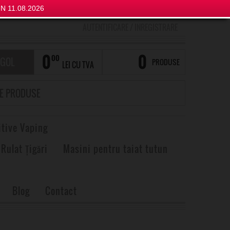
N 11.08.2026
AUTENTIFICARE
/
INREGISTRARE
0
0
00
 GOL
PRODUSE
LEI CU TVA
itive Vaping
 Rulat Țigări
Masini pentru taiat tutun
Blog
Contact