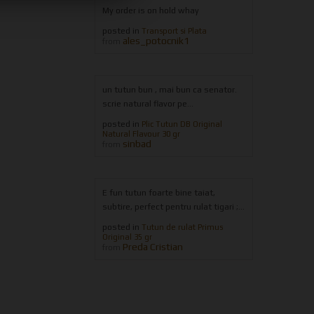
My order is on hold whay
posted in
Transport si Plata
ales_potocnik1
from
un tutun bun , mai bun ca senator.
scrie natural flavor pe...
posted in
Plic Tutun DB Original
Natural Flavour 30 gr
sinbad
from
E fun tutun foarte bine taiat,
subtire, perfect pentru rulat tigari ;...
posted in
Tutun de rulat Primus
Original 35 gr
Preda Cristian
from