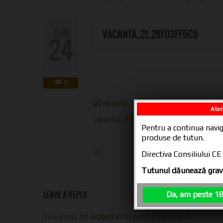
IUN
VACANTA_21_28F03FF5C9
24
0
Aten
vacanta_21_28f03ff5c9
Pentru a continua navig
produse de tutun.
in
Directiva Consiliului 
Tutunul dăunează grav 
LEAVE A REPLY
Da, am peste 18
You must be
logged in
to post a comment.