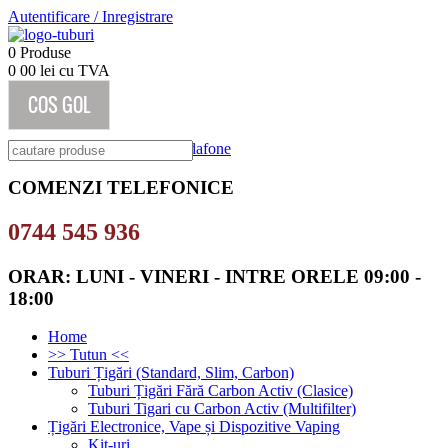
Autentificare
/
Inregistrare
0
Produse
0
00
lei cu TVA
COS GOL
COMENZI TELEFONICE
0744 545 936
ORAR: LUNI - VINERI - INTRE ORELE 09:00 -
18:00
Home
>> Tutun <<
Tuburi Țigări (Standard, Slim, Carbon)
Tuburi Țigări Fără Carbon Activ (Clasice)
Tuburi Tigari cu Carbon Activ (Multifilter)
Țigări Electronice, Vape și Dispozitive Vaping
Kit-uri