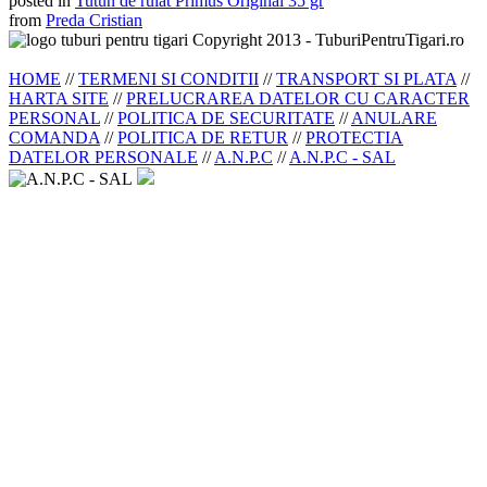
posted in
Tutun de rulat Primus Original 35 gr
from
Preda Cristian
Copyright 2013 - TuburiPentruTigari.ro
HOME
//
TERMENI SI CONDITII
//
TRANSPORT SI PLATA
//
HARTA SITE
//
PRELUCRAREA DATELOR CU CARACTER
PERSONAL
//
POLITICA DE SECURITATE
//
ANULARE
COMANDA
//
POLITICA DE RETUR
//
PROTECTIA
DATELOR PERSONALE
//
A.N.P.C
//
A.N.P.C - SAL