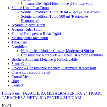
Consumabile Țigări Electronice și Cartușe Vape
Solutie Umidificat Tutun
Soluție Umidificat Tutun 30 ml – Spray-uri și Arome
Soluție Umidificat Tutun 500 ml (Recipiente
Economice)
Aparate Injectat Tutun
Aparate Rulat Tutun
Filtre și Foițe pentru Rulat Țigări
Masini pentru taiat tutun
Tabachere
Narghilele
Narghilele – Modele Clasice, Moderne și Shisha
Consumabile Narghilele – Cărbuni și Arome Premium
Brichete Antivânt, Metalice și Reîncărcabile
Seturi Cadou
Diverse – Consumabile Brichete, Scrumiere și Accesorii
Oferte cu transport gratuit
Contul Meu
Blog
Contact
Home Page
|
TABACHERA METALICA PENTRU 24 TIGARI
|
TABACHERA METALICA PENTRU 24 TIGARI
Noi
01