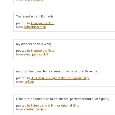
Transport only in Romania
posted in
Transport si Plata
Administrator
from
My order is on hold whay
posted in
Transport si Plata
ales_potocnik1
from
un tutun bun , mai bun ca senator. scrie natural flavor pe...
posted in
Plic Tutun DB Original Natural Flavour 30 gr
sinbad
from
E fun tutun foarte bine taiat, subtire, perfect pentru rulat tigari ;...
posted in
Tutun de rulat Primus Original 35 gr
Preda Cristian
from