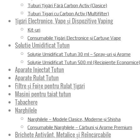
Tuburi Țigări Fără Carbon Activ (Clasice)
Tuburi Tigari cu Carbon Activ (Multifilter)
Țigări Electronice, Vape și Dispozitive Vaping
Kit-uri
Consumabile Țigări Electronice și Cartușe Vape
Solutie Umidificat Tutun
Soluție Umidificat Tutun 30 ml – Spray-uri și Arome
Soluție Umidificat Tutun 500 ml (Recipiente Economice
Aparate Injectat Tutun
Aparate Rulat Tutun
Filtre și Foițe pentru Rulat Țigări
Masini pentru taiat tutun
Tabachere
Narghilele
Narghilele – Modele Clasice, Moderne și Shisha
Consumabile Narghilele – Cărbuni și Arome Premium
Brichete Antivânt, Metalice și Reîncărcabile