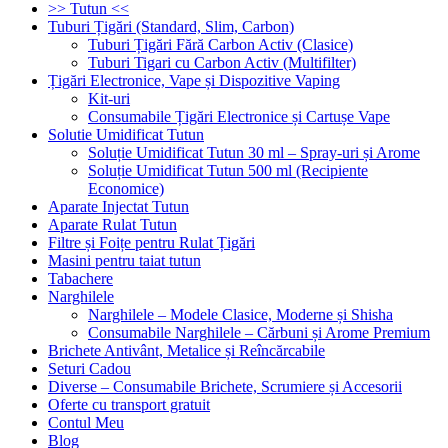
>> Tutun <<
Tuburi Țigări (Standard, Slim, Carbon)
Tuburi Țigări Fără Carbon Activ (Clasice)
Tuburi Tigari cu Carbon Activ (Multifilter)
Țigări Electronice, Vape și Dispozitive Vaping
Kit-uri
Consumabile Țigări Electronice și Cartușe Vape
Solutie Umidificat Tutun
Soluție Umidificat Tutun 30 ml – Spray-uri și Arome
Soluție Umidificat Tutun 500 ml (Recipiente
Economice)
Aparate Injectat Tutun
Aparate Rulat Tutun
Filtre și Foițe pentru Rulat Țigări
Masini pentru taiat tutun
Tabachere
Narghilele
Narghilele – Modele Clasice, Moderne și Shisha
Consumabile Narghilele – Cărbuni și Arome Premium
Brichete Antivânt, Metalice și Reîncărcabile
Seturi Cadou
Diverse – Consumabile Brichete, Scrumiere și Accesorii
Oferte cu transport gratuit
Contul Meu
Blog