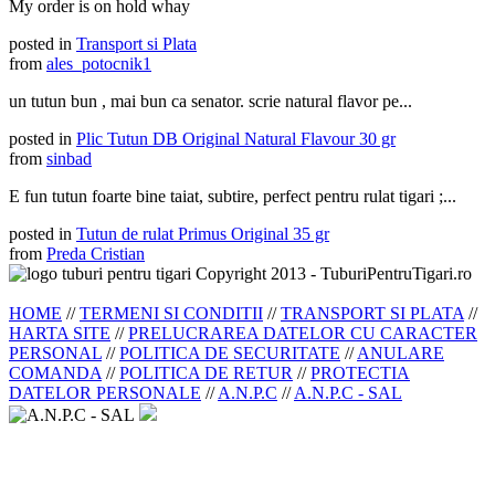
My order is on hold whay
posted in
Transport si Plata
from
ales_potocnik1
un tutun bun , mai bun ca senator. scrie natural flavor pe...
posted in
Plic Tutun DB Original Natural Flavour 30 gr
from
sinbad
E fun tutun foarte bine taiat, subtire, perfect pentru rulat tigari ;...
posted in
Tutun de rulat Primus Original 35 gr
from
Preda Cristian
Copyright 2013 - TuburiPentruTigari.ro
HOME
//
TERMENI SI CONDITII
//
TRANSPORT SI PLATA
//
HARTA SITE
//
PRELUCRAREA DATELOR CU CARACTER
PERSONAL
//
POLITICA DE SECURITATE
//
ANULARE
COMANDA
//
POLITICA DE RETUR
//
PROTECTIA
DATELOR PERSONALE
//
A.N.P.C
//
A.N.P.C - SAL