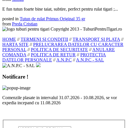
E fun tutun foarte bine taiat, subtire, perfect pentru rulat tigari ;...
posted in
Tutun de rulat Primus Original 35 gr
from
Preda Cristian
Copyright 2013 - TuburiPentruTigari.ro
HOME
//
TERMENI SI CONDITII
//
TRANSPORT SI PLATA
//
HARTA SITE
//
PRELUCRAREA DATELOR CU CARACTER
PERSONAL
//
POLITICA DE SECURITATE
//
ANULARE
COMANDA
//
POLITICA DE RETUR
//
PROTECTIA
DATELOR PERSONALE
//
A.N.P.C
//
A.N.P.C - SAL
Notificare !
Comenzile plasate in intervalul 31.07.2026 - 10.08.2026, se vor
expedia incepand cu 11.08.2026