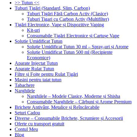
>> Tutun <<
Tuburi Țigări (Standard, Slim, Carbon)
Tuburi Țigări Fără Carbon Activ (Clasice)
Tuburi Tigari cu Carbon Activ (Multifilter)
Țigări Electronice, Vape și Dispozitive Vaping
Kit-uri
Consumabile Țigări Electronice și Cartușe Vape
Solutie Umidificat Tutun
Soluție Umidificat Tutun 30 ml – Spray-uri și Arome
Soluție Umidificat Tutun 500 ml (Recipiente
Economice)
Aparate Injectat Tutun
Aparate Rulat Tutun
Filtre și Foițe pentru Rulat Țigări
Masini pentru taiat tutun
Tabachere
Narghilele
Narghilele – Modele Clasice, Moderne și Shisha
Consumabile Narghilele – Cărbuni și Arome Premium
Brichete Antivânt, Metalice și Reîncărcabile
Seturi Cadou
Diverse – Consumabile Brichete, Scrumiere și Accesorii
Oferte cu transport gratuit
Contul Meu
Blog