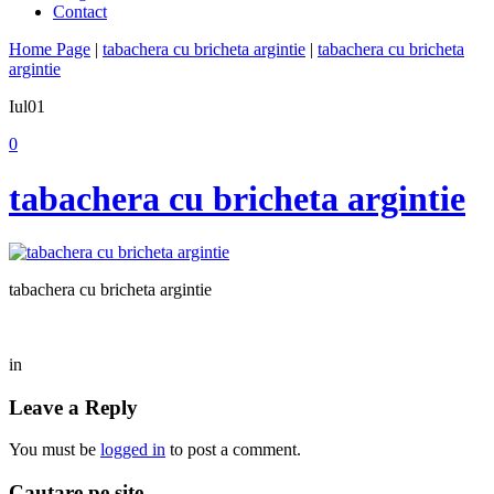
Contact
Home Page
|
tabachera cu bricheta argintie
|
tabachera cu bricheta
argintie
Iul
01
0
tabachera cu bricheta argintie
tabachera cu bricheta argintie
in
Leave a Reply
You must be
logged in
to post a comment.
Cautare pe site