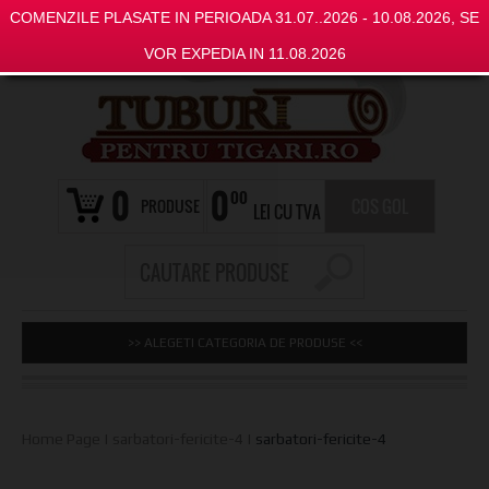
COMENZILE PLASATE IN PERIOADA 31.07..2026 - 10.08.2026, SE
VOR EXPEDIA IN 11.08.2026
0
0
00
PRODUSE
COS GOL
LEI CU TVA
>> ALEGETI CATEGORIA DE PRODUSE <<
Home Page
|
sarbatori-fericite-4
|
sarbatori-fericite-4