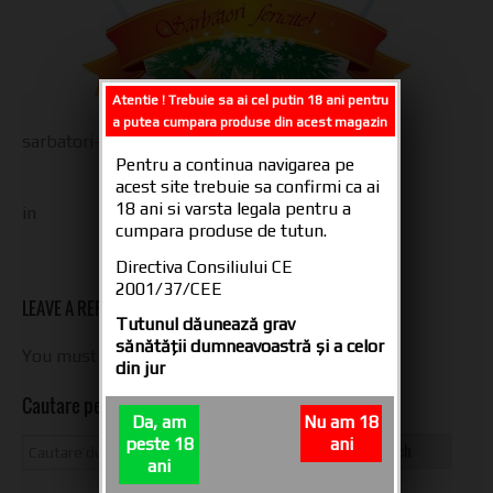
Atentie ! Trebuie sa ai cel putin 18 ani pentru
a putea cumpara produse din acest magazin
sarbatori-fericite-4
Pentru a continua navigarea pe
acest site trebuie sa confirmi ca ai
18 ani si varsta legala pentru a
in
cumpara produse de tutun.
Directiva Consiliului CE
2001/37/CEE
LEAVE A REPLY
Tutunul dăunează grav
sănătăţii dumneavoastră şi a celor
You must be
logged in
to post a comment.
din jur
Cautare pe site
Da, am
Nu am 18
peste 18
ani
ani