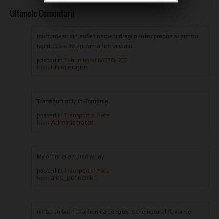
Ultimele Comentarii
multumesc din suflet oameni dragi pentru produs si pentru
rapiditatea livrarii,ramaneti aceiasi...
posted in
Tuburi tigari CARTEL 200
iulian eugen
from
Transport only in Romania
posted in
Transport si Plata
Administrator
from
My order is on hold whay
posted in
Transport si Plata
ales_potocnik1
from
un tutun bun , mai bun ca senator. scrie natural flavor pe...