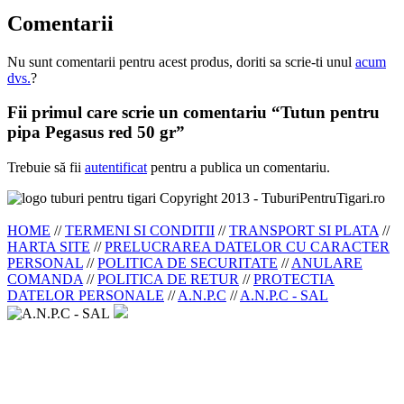
Comentarii
Nu sunt comentarii pentru acest produs, doriti sa scrie-ti unul
acum
dvs.
?
Fii primul care scrie un comentariu “Tutun pentru
pipa Pegasus red 50 gr”
Trebuie să fii
autentificat
pentru a publica un comentariu.
Copyright 2013 - TuburiPentruTigari.ro
HOME
//
TERMENI SI CONDITII
//
TRANSPORT SI PLATA
//
HARTA SITE
//
PRELUCRAREA DATELOR CU CARACTER
PERSONAL
//
POLITICA DE SECURITATE
//
ANULARE
COMANDA
//
POLITICA DE RETUR
//
PROTECTIA
DATELOR PERSONALE
//
A.N.P.C
//
A.N.P.C - SAL