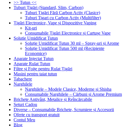
>> Tutun <<
Tuburi Țigări (Standard, Slim, Carbon)
Tuburi Țigări Fără Carbon Activ (Clasice)
Tuburi Tigari cu Carbon Activ (Multifilter)
Țigări Electronice, Vape și Dispozitive Vaping
Kit-uri
Consumabile Țigări Electronice și Cartușe Vape
Solutie Umidificat Tutun
Soluție Umidificat Tutun 30 ml – Spray-uri și Arome
Soluție Umidificat Tutun 500 ml (Recipiente
Economice)
Aparate Injectat Tutun
Aparate Rulat Tutun
Filtre și Foițe pentru Rulat Țigări
Masini pentru taiat tutun
Tabachere
Narghilele
Narghilele – Modele Clasice, Moderne și Shisha
Consumabile Narghilele – Cărbuni și Arome Premium
Brichete Antivânt, Metalice și Reîncărcabile
Seturi Cadou
Diverse – Consumabile Brichete, Scrumiere și Accesorii
Oferte cu transport gratuit
Contul Meu
Blog