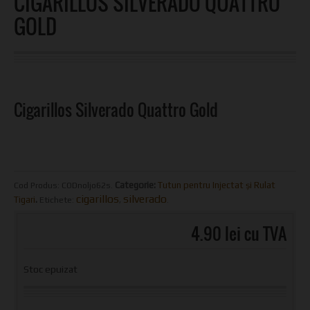
CIGARILLOS SILVERADO QUATTRO
GOLD
Cigarillos Silverado Quattro Gold
Categorie:
Tutun pentru Injectat și Rulat
Cod Produs:
CODnoljo62s
.
cigarillos
silverado
Tigari
.
Etichete:
,
.
4.90 lei cu TVA
Stoc epuizat