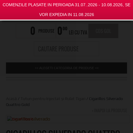
COMENZILE PLASATE IN PERIOADA 31.07..2026 - 10.08.2026, SE
VOR EXPEDIA IN 11.08.2026
0
0
00
PRODUSE
COS GOL
LEI CU TVA
>> ALEGETI CATEGORIA DE PRODUSE <<
Acasă
/
Tutun pentru Injectat și Rulat Tigari
/ Cigarillos Silverado
Quattro Gold
‹ INAPOI LA PRODUSE