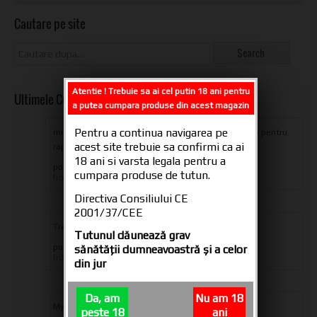
Cautare pe site
Atentie ! Trebuie sa ai cel putin 18 ani pentru
Ultimele Comentarii
a putea cumpara produse din acest magazin
Pentru a continua navigarea pe
multumesc din suflet oameni dragi pentru produs si pentru
acest site trebuie sa confirmi ca ai
rapiditatea livrarii,ramaneti aceiasi...
18 ani si varsta legala pentru a
posted in
Tuburi tigari CARTEL 200
cumpara produse de tutun.
iulian eugen
from
Directiva Consiliului CE
2001/37/CEE
Transport only in Romania
Tutunul dăunează grav
posted in
sănătăţii dumneavoastră şi a celor
Transport si Plata
Administrator
from
din jur
Da, am
Nu am 18
My order is on hold whay
peste 18
ani