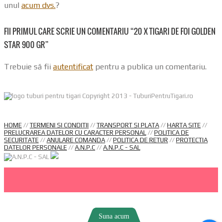
unul
acum dvs.
?
FII PRIMUL CARE SCRIE UN COMENTARIU “20 X TIGARI DE FOI GOLDEN
STAR 900 GR”
Trebuie să fii
autentificat
pentru a publica un comentariu.
Copyright 2013 - TuburiPentruTigari.ro
HOME
//
TERMENI SI CONDITII
//
TRANSPORT SI PLATA
//
HARTA SITE
//
PRELUCRAREA DATELOR CU CARACTER PERSONAL
//
POLITICA DE
SECURITATE
//
ANULARE COMANDA
//
POLITICA DE RETUR
//
PROTECTIA
DATELOR PERSONALE
//
A.N.P.C
//
A.N.P.C - SAL
Suna acum