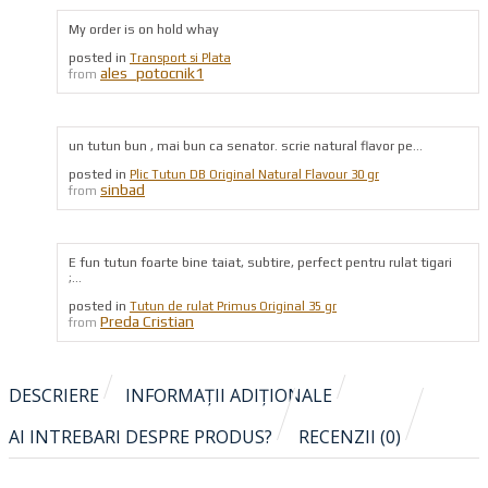
My order is on hold whay
posted in
Transport si Plata
ales_potocnik1
from
un tutun bun , mai bun ca senator. scrie natural flavor pe...
posted in
Plic Tutun DB Original Natural Flavour 30 gr
sinbad
from
E fun tutun foarte bine taiat, subtire, perfect pentru rulat tigari
;...
posted in
Tutun de rulat Primus Original 35 gr
Preda Cristian
from
DESCRIERE
INFORMAȚII ADIȚIONALE
AI INTREBARI DESPRE PRODUS?
RECENZII (0)