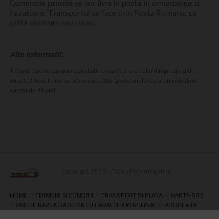
Comenzile primite se vor livra la posta in urmatoarea zi
lucratoare. Transportul se face prin Posta Romana, cu
plata ramburs sau curier.
Alte informatii:
Tutunul dauneaza grav sanatatii d-voastra si a celor din preajma d-
voastra! Acest site se adreseaza doar persoanelor care au indeplinit
varsta de 18 ani!
Copyright 2013 - TuburiPentruTigari.ro
HOME
//
TERMENI SI CONDITII
//
TRANSPORT SI PLATA
//
HARTA SITE
//
PRELUCRAREA DATELOR CU CARACTER PERSONAL
//
POLITICA DE
SECURITATE
//
ANULARE COMANDA
//
POLITICA DE RETUR
//