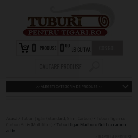
0
0
00
PRODUSE
COS GOL
LEI CU TVA
>> ALEGETI CATEGORIA DE PRODUSE <<
Acasă
/
Tuburi Țigări (Standard, Slim, Carbon)
/
Tuburi Tigari cu
Carbon Activ (Multifilter)
/ Tuburi tigari Marlboro Gold cu carbon
activ
‹ INAPOI LA PRODUSE