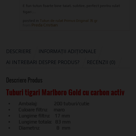
E fun tutun foarte bine taiat, subtire, perfect pentru rulat
tigari ;...
posted in
Tutun de rulat Primus Original 35 gr
Preda Cristian
from
DESCRIERE
INFORMAȚII ADIȚIONALE
AI INTREBARI DESPRE PRODUS?
RECENZII (0)
Descriere Produs
Tuburi tigari Marlboro Gold cu carbon activ
Ambalaj: 200 tuburi/cutie
Culoare filtru: maro
Lungime filtru: 17 mm
Lungime totala: 83 mm
Diametru: 8 mm