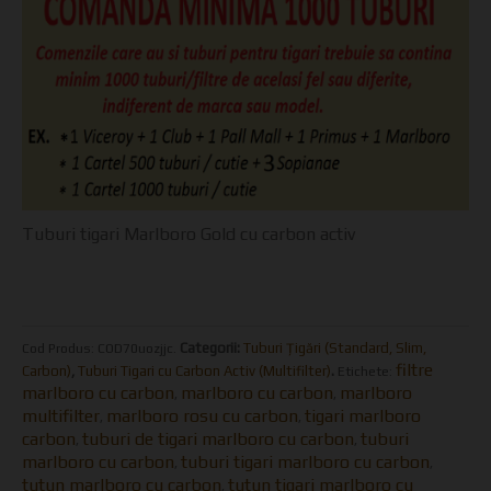
Tuburi tigari Marlboro Gold cu carbon activ
Categorii:
Tuburi Țigări (Standard, Slim,
Cod Produs:
COD70uozjjc
.
filtre
Carbon)
,
Tuburi Tigari cu Carbon Activ (Multifilter)
.
Etichete:
marlboro cu carbon
marlboro cu carbon
marlboro
,
,
multifilter
marlboro rosu cu carbon
tigari marlboro
,
,
carbon
tuburi de tigari marlboro cu carbon
tuburi
,
,
marlboro cu carbon
tuburi tigari marlboro cu carbon
,
,
tutun marlboro cu carbon
tutun tigari marlboro cu
,