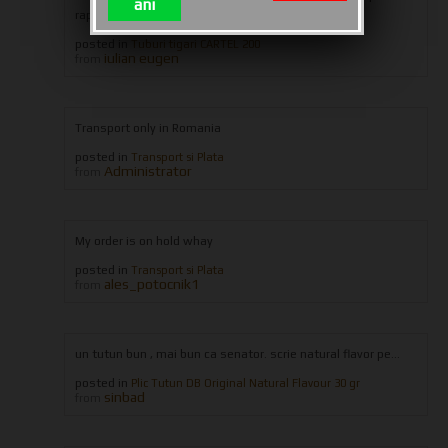
ani
rapiditatea livrarii,ramaneti aceiasi...
posted in
Tuburi tigari CARTEL 200
iulian eugen
from
Transport only in Romania
posted in
Transport si Plata
Administrator
from
My order is on hold whay
posted in
Transport si Plata
ales_potocnik1
from
un tutun bun , mai bun ca senator. scrie natural flavor pe...
posted in
Plic Tutun DB Original Natural Flavour 30 gr
sinbad
from