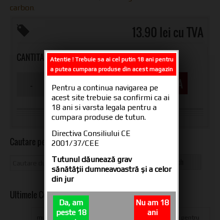
carbon
.
13.90 lei cu TVA
CANTITATE
Atentie ! Trebuie sa ai cel putin 18 ani pentru
a putea cumpara produse din acest magazin
CUMPARA
Pentru a continua navigarea pe
acest site trebuie sa confirmi ca ai
18 ani si varsta legala pentru a
cumpara produse de tutun.
Directiva Consiliului CE
Cautare pe site
2001/37/CEE
Tutunul dăunează grav
sănătăţii dumneavoastră şi a celor
din jur
Ultimele Comentarii
Da, am
Nu am 18
peste 18
ani
multumesc din suflet oameni dragi pentru produs si pentru