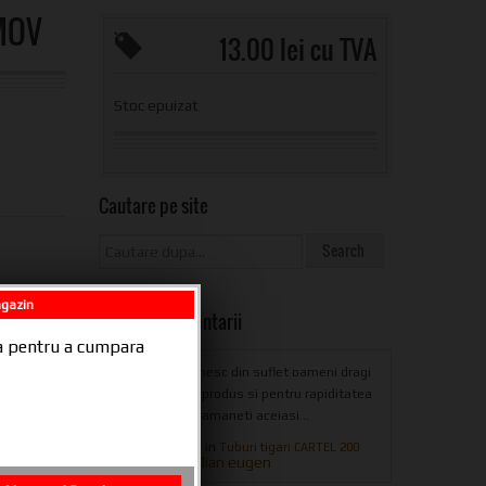
 MOV
13.00 lei cu TVA
Stoc epuizat
Cautare pe site
agazin
Ultimele Comentarii
ala pentru a cumpara
multumesc din suflet oameni dragi
pentru produs si pentru rapiditatea
livrarii,ramaneti aceiasi...
posted in
Tuburi tigari CARTEL 200
iulian eugen
from