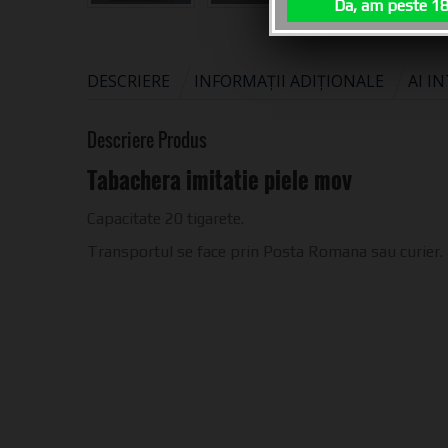
Da, am peste 18
DESCRIERE
INFORMAȚII ADIȚIONALE
AI I
Descriere Produs
Tabachera imitatie piele mov
Capacitate 20 tigarete.
Transportul se face prin Posta Romana sau curier.