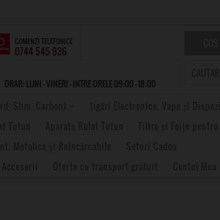
COMENZI TELEFONICE
COS
0744 545 936
ORAR: LUNI - VINERI - INTRE ORELE 09:00 - 18:00
rd, Slim, Carbon)
Țigări Electronice, Vape și Dispoz
at Tutun
Aparate Rulat Tutun
Filtre și Foițe pentru
nt, Metalice și Reîncărcabile
Seturi Cadou
 Accesorii
Oferte cu transport gratuit
Contul Meu