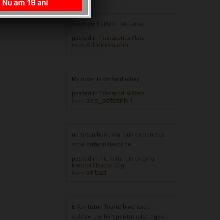
Nu am 18 ani
Transport only in Romania
posted in
Transport si Plata
Administrator
from
My order is on hold whay
posted in
Transport si Plata
ales_potocnik1
from
un tutun bun , mai bun ca senator.
scrie natural flavor pe...
posted in
Plic Tutun DB Original
Natural Flavour 30 gr
sinbad
from
E fun tutun foarte bine taiat,
subtire, perfect pentru rulat tigari ;...