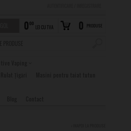
AUTENTIFICARE
/
INREGISTRARE
0
0
00
 GOL
PRODUSE
LEI CU TVA
itive Vaping
 Rulat Țigări
Masini pentru taiat tutun
Blog
Contact
‹ INAPOI LA PRODUSE