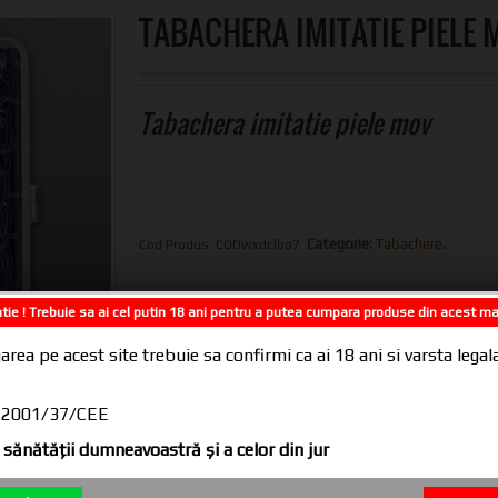
TABACHERA IMITATIE PIELE
Tabachera imitatie piele mov
Categorie:
Tabachere
.
Cod Produs:
CODwxdclbo7
.
tie ! Trebuie sa ai cel putin 18 ani pentru a putea cumpara produse din acest m
area pe acest site trebuie sa confirmi ca ai 18 ani si varsta leg
CE 2001/37/CEE
sănătăţii dumneavoastră şi a celor din jur