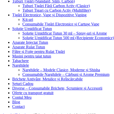
Tuburi Țigări (Standard, Slim, Carbon)
Tuburi Țigări Fără Carbon Activ (Clasice)
Tuburi Tigari cu Carbon Activ (Multifilter)
Țigări Electronice, Vape și Dispozitive Vaping
Kit-uri
Consumabile Țigări Electronice și Cartușe Vape
Solutie Umidificat Tutun
Soluție Umidificat Tutun 30 ml – Spray-uri și Arome
Soluție Umidificat Tutun 500 ml (Recipiente Economice)
Aparate Injectat Tutun
Aparate Rulat Tutun
Filtre și Foițe pentru Rulat Țigări
Masini pentru taiat tutun
Tabachere
Narghilele
Narghilele – Modele Clasice, Moderne și Shisha
Consumabile Narghilele – Cărbuni și Arome Premium
Brichete Antivânt, Metalice și Reîncărcabile
Seturi Cadou
Diverse – Consumabile Brichete, Scrumiere și Accesorii
Oferte cu transport gratuit
Contul Meu
Blog
Contact