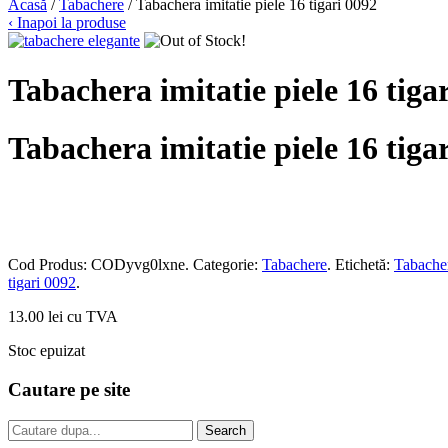
Acasă
/
Tabachere
/ Tabachera imitatie piele 16 tigari 0092
‹ Inapoi la produse
Tabachera imitatie piele 16 tiga
Tabachera imitatie piele 16 tiga
Cod Produs:
CODyvg0lxne
.
Categorie:
Tabachere
.
Etichetă:
Tabacher
tigari 0092
.
13.00 lei cu TVA
Stoc epuizat
Cautare pe site