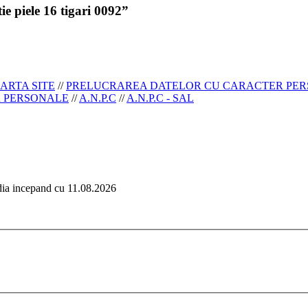
e piele 16 tigari 0092”
ARTA SITE
//
PRELUCRAREA DATELOR CU CARACTER PE
R PERSONALE
//
A.N.P.C
//
A.N.P.C - SAL
edia incepand cu 11.08.2026