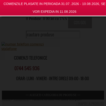
COMENZILE PLASATE IN PERIOADA 31.07..2026 - 10.08.2026, SE
VOR EXPEDIA IN 11.08.2026
0
Produse
0
00
lei cu TVA
COS GOL
COMENZI TELEFONICE
0744 545 936
ORAR: LUNI - VINERI - INTRE ORELE 09:00 - 18:00
>> ALEGETI CATEGORIA DE PRODUSE <<
Acasă
/
Tabachere
/ Tabachera cutie metalica scorpion
‹ INAPOI LA PRODUSE