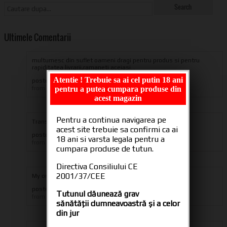
Ultimele Comentarii
multumesc din suflet oameni dragi pentru produs si pentru
rapiditatea livrarii,ramaneti aceiasi...
Atentie ! Trebuie sa ai cel putin 18 ani
posted in
Tuburi tigari CARTEL 200
iulian eugen
pentru a putea cumpara produse din
from
acest magazin
Pentru a continua navigarea pe
Transport only in Romania
acest site trebuie sa confirmi ca ai
posted in
Transport si Plata
18 ani si varsta legala pentru a
Administrator
from
cumpara produse de tutun.
Directiva Consiliului CE
2001/37/CEE
My order is on hold whay
posted in
Transport si Plata
Tutunul dăunează grav
ales_potocnik1
from
sănătăţii dumneavoastră şi a celor
din jur