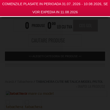
COMENZILE PLASATE IN PERIOADA 31.07..2026 - 10.08.2026, SE
VOR EXPEDIA IN 11.08.2026
0
0
00
PRODUSE
COS GOL
LEI CU TVA
>> ALEGETI CATEGORIA DE PRODUSE <<
Acasă
/
Tabachere
/ TABACHERA CUTIE METALICA MODEL PISTOL
‹ INAPOI LA PRODUSE