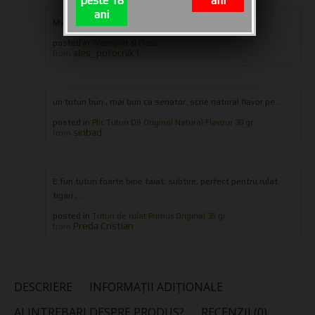
peste 18
ani
ani
My order is on hold whay
posted in
Transport si Plata
ales_potocnik1
from
un tutun bun , mai bun ca senator. scrie natural flavor pe...
posted in
Plic Tutun DB Original Natural Flavour 30 gr
sinbad
from
E fun tutun foarte bine taiat, subtire, perfect pentru rulat
tigari ;...
posted in
Tutun de rulat Primus Original 35 gr
Preda Cristian
from
DESCRIERE
INFORMAȚII ADIȚIONALE
AI INTREBARI DESPRE PRODUS?
RECENZII (0)