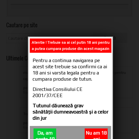
Cautare pe site
Atentie ! Trebuie sa ai cel putin 18 ani pentru
a putea cumpara produse din acest magazin
Ultimele Comentarii
Pentru a continua navigarea pe
acest site trebuie sa confirmi ca ai
18 ani si varsta legala pentru a
multumesc din suflet oameni dragi pentru produs si pentru
cumpara produse de tutun.
rapiditatea livrarii,ramaneti aceiasi...
posted in
Tuburi tigari CARTEL 200
Directiva Consiliului CE
iulian eugen
from
2001/37/CEE
Tutunul dăunează grav
sănătăţii dumneavoastră şi a celor
Transport only in Romania
din jur
posted in
Transport si Plata
Administrator
from
Da, am
Nu am 18