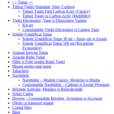
>> Tutun <<
Tuburi Țigări (Standard, Slim, Carbon)
Tuburi Țigări Fără Carbon Activ (Clasice)
Tuburi Tigari cu Carbon Activ (Multifilter)
Țigări Electronice, Vape și Dispozitive Vaping
Kit-uri
Consumabile Țigări Electronice și Cartușe Vape
Solutie Umidificat Tutun
Soluție Umidificat Tutun 30 ml – Spray-uri și Arome
Soluție Umidificat Tutun 500 ml (Recipiente
Economice)
Aparate Injectat Tutun
Aparate Rulat Tutun
Filtre și Foițe pentru Rulat Țigări
Masini pentru taiat tutun
Tabachere
Narghilele
Narghilele – Modele Clasice, Moderne și Shisha
Consumabile Narghilele – Cărbuni și Arome Premium
Brichete Antivânt, Metalice și Reîncărcabile
Seturi Cadou
Diverse – Consumabile Brichete, Scrumiere și Accesorii
Oferte cu transport gratuit
Contul Meu
Blog