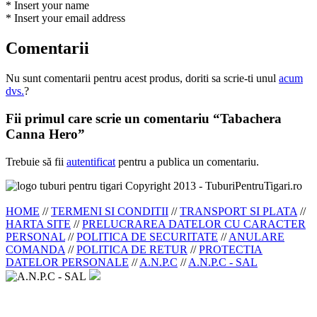
* Insert your name
* Insert your email address
Comentarii
Nu sunt comentarii pentru acest produs, doriti sa scrie-ti unul
acum
dvs.
?
Fii primul care scrie un comentariu “Tabachera
Canna Hero”
Trebuie să fii
autentificat
pentru a publica un comentariu.
Copyright 2013 - TuburiPentruTigari.ro
HOME
//
TERMENI SI CONDITII
//
TRANSPORT SI PLATA
//
HARTA SITE
//
PRELUCRAREA DATELOR CU CARACTER
PERSONAL
//
POLITICA DE SECURITATE
//
ANULARE
COMANDA
//
POLITICA DE RETUR
//
PROTECTIA
DATELOR PERSONALE
//
A.N.P.C
//
A.N.P.C - SAL