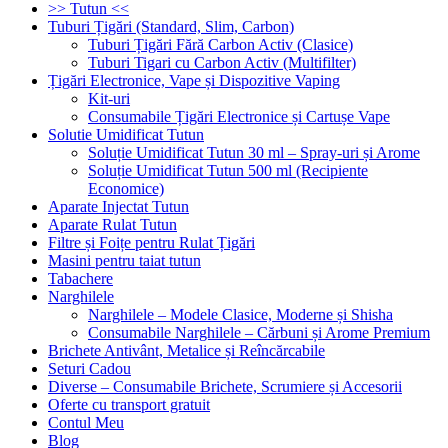
>> Tutun <<
Tuburi Țigări (Standard, Slim, Carbon)
Tuburi Țigări Fără Carbon Activ (Clasice)
Tuburi Tigari cu Carbon Activ (Multifilter)
Țigări Electronice, Vape și Dispozitive Vaping
Kit-uri
Consumabile Țigări Electronice și Cartușe Vape
Solutie Umidificat Tutun
Soluție Umidificat Tutun 30 ml – Spray-uri și Arome
Soluție Umidificat Tutun 500 ml (Recipiente
Economice)
Aparate Injectat Tutun
Aparate Rulat Tutun
Filtre și Foițe pentru Rulat Țigări
Masini pentru taiat tutun
Tabachere
Narghilele
Narghilele – Modele Clasice, Moderne și Shisha
Consumabile Narghilele – Cărbuni și Arome Premium
Brichete Antivânt, Metalice și Reîncărcabile
Seturi Cadou
Diverse – Consumabile Brichete, Scrumiere și Accesorii
Oferte cu transport gratuit
Contul Meu
Blog