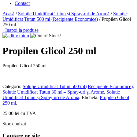
Contact
Acasă
/
Soluție Umidificat Tutun și Spray-uri de Aromă
/
Soluție
Umidificat Tutun 500 ml (Recipiente Economice)
/ Propilen Glicol
250 ml
‹ Inapoi la produse
Propilen Glicol 250 ml
Propilen Glicol 250 ml
Categorii:
Soluție Umidificat Tutun 500 ml (Recipiente Economice)
,
Soluție Umidificat Tutun 30 ml – Spray-uri și Arome
,
Soluție
Umidificat Tutun și Spray-uri de Aromă
.
Etichetă:
Propilen Glicol
250 ml
.
25.00 lei cu TVA
Stoc epuizat
Cautare pe site