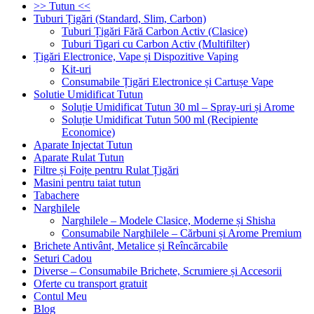
>> Tutun <<
Tuburi Țigări (Standard, Slim, Carbon)
Tuburi Țigări Fără Carbon Activ (Clasice)
Tuburi Tigari cu Carbon Activ (Multifilter)
Țigări Electronice, Vape și Dispozitive Vaping
Kit-uri
Consumabile Țigări Electronice și Cartușe Vape
Solutie Umidificat Tutun
Soluție Umidificat Tutun 30 ml – Spray-uri și Arome
Soluție Umidificat Tutun 500 ml (Recipiente
Economice)
Aparate Injectat Tutun
Aparate Rulat Tutun
Filtre și Foițe pentru Rulat Țigări
Masini pentru taiat tutun
Tabachere
Narghilele
Narghilele – Modele Clasice, Moderne și Shisha
Consumabile Narghilele – Cărbuni și Arome Premium
Brichete Antivânt, Metalice și Reîncărcabile
Seturi Cadou
Diverse – Consumabile Brichete, Scrumiere și Accesorii
Oferte cu transport gratuit
Contul Meu
Blog