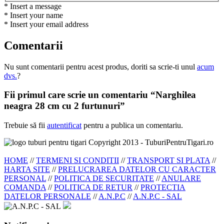
* Insert a message
* Insert your name
* Insert your email address
Comentarii
Nu sunt comentarii pentru acest produs, doriti sa scrie-ti unul
acum
dvs.
?
Fii primul care scrie un comentariu “Narghilea
neagra 28 cm cu 2 furtunuri”
Trebuie să fii
autentificat
pentru a publica un comentariu.
Copyright 2013 - TuburiPentruTigari.ro
HOME
//
TERMENI SI CONDITII
//
TRANSPORT SI PLATA
//
HARTA SITE
//
PRELUCRAREA DATELOR CU CARACTER
PERSONAL
//
POLITICA DE SECURITATE
//
ANULARE
COMANDA
//
POLITICA DE RETUR
//
PROTECTIA
DATELOR PERSONALE
//
A.N.P.C
//
A.N.P.C - SAL