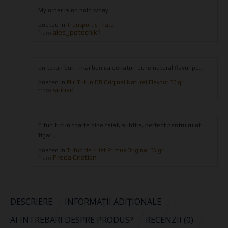
My order is on hold whay
posted in
Transport si Plata
ales_potocnik1
from
un tutun bun , mai bun ca senator. scrie natural flavor pe...
posted in
Plic Tutun DB Original Natural Flavour 30 gr
sinbad
from
E fun tutun foarte bine taiat, subtire, perfect pentru rulat
tigari ;...
posted in
Tutun de rulat Primus Original 35 gr
Preda Cristian
from
DESCRIERE
INFORMAȚII ADIȚIONALE
AI INTREBARI DESPRE PRODUS?
RECENZII (0)