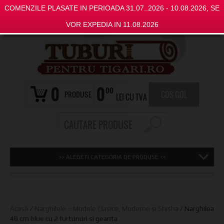
COMENZILE PLASATE IN PERIOADA 31.07..2026 - 10.08.2026, SE
VOR EXPEDIA IN 11.08.2026
0
0
00
PRODUSE
COS GOL
LEI CU TVA
>> ALEGETI CATEGORIA DE PRODUSE <<
Acasă
/
Narghilele – Modele Clasice, Moderne și Shisha
/ Narghilea
48 cm blue cu 2 furtunuri si geanta