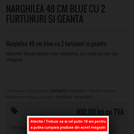
NARGHILEA 48 CM BLUE CU 2
FURTUNURI SI GEANTA
Narghilea 48 cm blue cu 2 furtunuri si geanta
Atentie! Narghileaua este albastra, nu rosie ca cea din
imagine
.
Categorie:
Narghilele – Modele Clasice,
Cod Produs:
CODsphrhal2
.
hookah
narghilea
Moderne și Shisha
.
Etichete:
,
.
100.00 lei cu TVA
Atentie ! Trebuie sa ai cel putin 18 ani pentru
Stoc epuizat
a putea cumpara produse din acest magazin