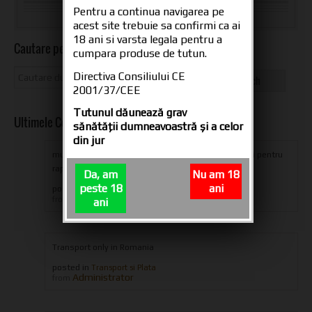
Pentru a continua navigarea pe
acest site trebuie sa confirmi ca ai
18 ani si varsta legala pentru a
Cautare pe site
cumpara produse de tutun.
Directiva Consiliului CE
2001/37/CEE
Tutunul dăunează grav
Ultimele Comentarii
sănătăţii dumneavoastră şi a celor
din jur
multumesc din suflet oameni dragi pentru produs si pentru
rapiditatea livrarii,ramaneti aceiasi...
Da, am
Nu am 18
peste 18
ani
posted in
Tuburi tigari CARTEL 200
iulian eugen
from
ani
Transport only in Romania
posted in
Transport si Plata
Administrator
from