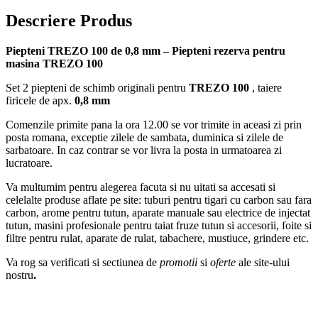
Descriere Produs
Piepteni TREZO 100 de 0,8 mm – Piepteni rezerva pentru
masina TREZO 100
Set 2 piepteni de schimb originali pentru
TREZO 100
, taiere
firicele de apx.
0,8 mm
Comenzile primite pana la ora 12.00 se vor trimite in aceasi zi prin
posta romana, exceptie zilele de sambata, duminica si zilele de
sarbatoare. In caz contrar se vor livra la posta in urmatoarea zi
lucratoare.
Va multumim pentru alegerea facuta si nu uitati sa accesati si
celelalte produse aflate pe site: tuburi pentru tigari cu carbon sau fara
carbon, arome pentru tutun, aparate manuale sau electrice de injectat
tutun, masini profesionale pentru taiat fruze tutun si accesorii, foite si
filtre pentru rulat, aparate de rulat, tabachere, mustiuce, grindere etc.
Va rog sa verificati si sectiunea de
promotii
si
oferte
ale site-ului
nostru
.