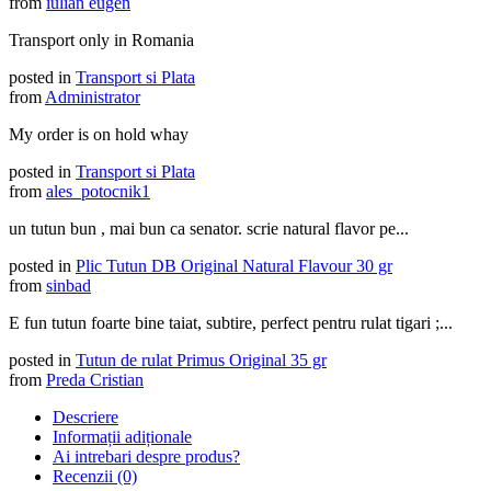
from
iulian eugen
Transport only in Romania
posted in
Transport si Plata
from
Administrator
My order is on hold whay
posted in
Transport si Plata
from
ales_potocnik1
un tutun bun , mai bun ca senator. scrie natural flavor pe...
posted in
Plic Tutun DB Original Natural Flavour 30 gr
from
sinbad
E fun tutun foarte bine taiat, subtire, perfect pentru rulat tigari ;...
posted in
Tutun de rulat Primus Original 35 gr
from
Preda Cristian
Descriere
Informații adiționale
Ai intrebari despre produs?
Recenzii (0)