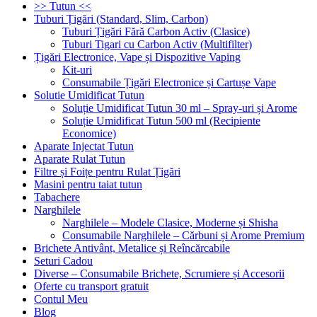
>> Tutun <<
Tuburi Țigări (Standard, Slim, Carbon)
Tuburi Țigări Fără Carbon Activ (Clasice)
Tuburi Tigari cu Carbon Activ (Multifilter)
Țigări Electronice, Vape și Dispozitive Vaping
Kit-uri
Consumabile Țigări Electronice și Cartușe Vape
Solutie Umidificat Tutun
Soluție Umidificat Tutun 30 ml – Spray-uri și Arome
Soluție Umidificat Tutun 500 ml (Recipiente
Economice)
Aparate Injectat Tutun
Aparate Rulat Tutun
Filtre și Foițe pentru Rulat Țigări
Masini pentru taiat tutun
Tabachere
Narghilele
Narghilele – Modele Clasice, Moderne și Shisha
Consumabile Narghilele – Cărbuni și Arome Premium
Brichete Antivânt, Metalice și Reîncărcabile
Seturi Cadou
Diverse – Consumabile Brichete, Scrumiere și Accesorii
Oferte cu transport gratuit
Contul Meu
Blog