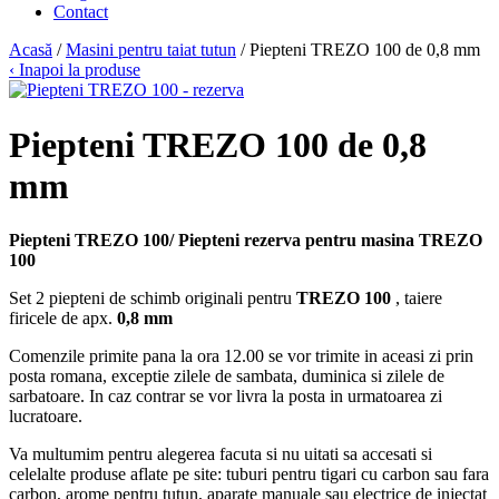
Contact
Acasă
/
Masini pentru taiat tutun
/ Piepteni TREZO 100 de 0,8 mm
‹ Inapoi la produse
Piepteni TREZO 100 de 0,8
mm
Piepteni TREZO 100/ Piepteni rezerva pentru masina TREZO
100
Set 2 piepteni de schimb originali pentru
TREZO 100
, taiere
firicele de apx.
0,8 mm
Comenzile primite pana la ora 12.00 se vor trimite in aceasi zi prin
posta romana, exceptie zilele de sambata, duminica si zilele de
sarbatoare. In caz contrar se vor livra la posta in urmatoarea zi
lucratoare.
Va multumim pentru alegerea facuta si nu uitati sa accesati si
celelalte produse aflate pe site: tuburi pentru tigari cu carbon sau fara
carbon, arome pentru tutun, aparate manuale sau electrice de injectat