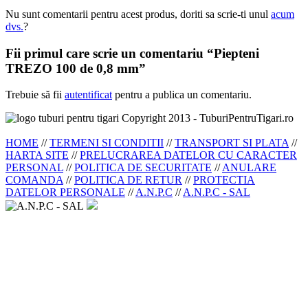
Nu sunt comentarii pentru acest produs, doriti sa scrie-ti unul
acum
dvs.
?
Fii primul care scrie un comentariu “Piepteni
TREZO 100 de 0,8 mm”
Trebuie să fii
autentificat
pentru a publica un comentariu.
Copyright 2013 - TuburiPentruTigari.ro
HOME
//
TERMENI SI CONDITII
//
TRANSPORT SI PLATA
//
HARTA SITE
//
PRELUCRAREA DATELOR CU CARACTER
PERSONAL
//
POLITICA DE SECURITATE
//
ANULARE
COMANDA
//
POLITICA DE RETUR
//
PROTECTIA
DATELOR PERSONALE
//
A.N.P.C
//
A.N.P.C - SAL