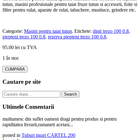
tutun, masini profesionale pentru taiat fruze tutun si accesorii, foite si
filtre pentru rulat, aparate de rulat, tabachere, mustiuce, grindere etc.
Categorie:
Masini pentru taiat tutun
.
Etichete:
dinti trezo 100 0.8
,
piepteni trezo 100 0.8
,
rezerva piepteni trezo 100 0.8
.
95.00 lei cu TVA
1 în stoc
CUMPARA
Cautare pe site
Ultimele Comentarii
multumesc din suflet oameni dragi pentru produs si pentru
rapiditatea livrarii,ramaneti aceiasi...
posted in
Tuburi tigari CARTEL 200