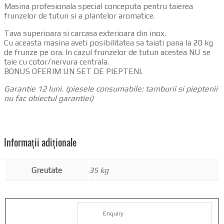
Masina profesionala special conceputa pentru taierea
frunzelor de tutun si a plantelor aromatice.
Tava superioara si carcasa exterioara din inox.
Cu aceasta masina aveti posibilitatea sa taiati pana la 20 kg
de frunze pe ora. In cazul frunzelor de tutun acestea NU se
taie cu cotor/nervura centrala.
BONUS OFERIM UN SET DE PIEPTENI.
Garantie 12 luni. (piesele consumabile: tamburii si pieptenii
nu fac obiectul garantiei)
Informații adiționale
Greutate
35 kg