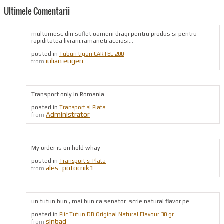
Ultimele Comentarii
multumesc din suflet oameni dragi pentru produs si pentru
rapiditatea livrarii,ramaneti aceiasi...
posted in
Tuburi tigari CARTEL 200
iulian eugen
from
Transport only in Romania
posted in
Transport si Plata
Administrator
from
My order is on hold whay
posted in
Transport si Plata
ales_potocnik1
from
un tutun bun , mai bun ca senator. scrie natural flavor pe...
posted in
Plic Tutun DB Original Natural Flavour 30 gr
sinbad
from