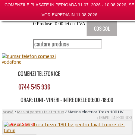
COMENZILE PLASATE IN PERIOADA 31.07..2026 - 10.08.2026, SE
VOR EXPEDIA IN 11.08.2026
0
Produse
0
00
lei cu TVA
COS GOL
COMENZI TELEFONICE
0744 545 936
ORAR: LUNI - VINERI - INTRE ORELE 09:00 - 18:00
Acasă
/
Masini pentru taiat tutun
/ Masina electrica Trezo 180 HV
‹ INAPOI LA PRODUSE