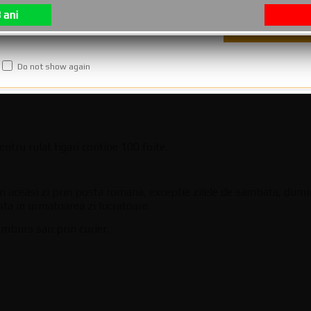
 ani
NTREBARI DESPRE PRODUS?
RECENZII (0)
Do not show again
tru rulat tigari contine 100 foite.
in aceasi zi prin posta romana, exceptie zilele de sambata, dumin
osta in urmatoarea zi lucratoare.
mburs sau prin curier.