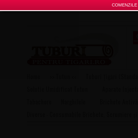
COMENZILE P
Home
>> Tutun <<
Tuburi Țigări (Standa
Solutie Umidificat Tutun
Aparate Inject
Tabachere
Narghilele
Brichete Antivâ
Diverse – Consumabile Brichete, Scrumiere și