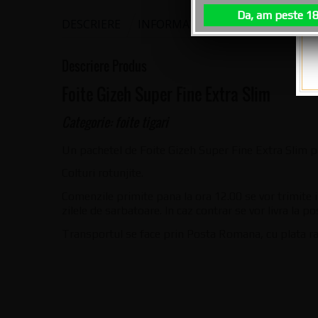
Da, am peste 18
DESCRIERE
INFORMAȚII ADIȚIONALE
AI I
Descriere Produs
Foite Gizeh Super Fine Extra Slim
Categorie: foite tigari
Un pachetel de Foite Gizeh Super Fine Extra Slim pen
Colturi rotunjite.
Comenzile primite pana la ora 12.00 se vor trimite 
zilele de sarbatoare. In caz contrar se vor livra la p
Transportul se face prin Posta Romana, cu plata ra