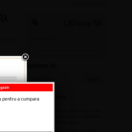
‹ INAPOI LA PRODUSE
TRA
1.20 lei cu TVA
Stoc epuizat
Cautare pe site
tru Rulat
m
foite
,
agazin
026 -
Ultimele Comentarii
ala pentru a cumpara
multumesc din suflet oameni dragi
pentru produs si pentru rapiditatea
livrarii,ramaneti aceiasi...
posted in
Tuburi tigari CARTEL 200