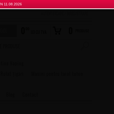
N 11.08.2026
AUTENTIFICARE
/
INREGISTRARE
0
0
00
 GOL
PRODUSE
LEI CU TVA
itive Vaping
 Rulat Țigări
Masini pentru taiat tutun
Blog
Contact