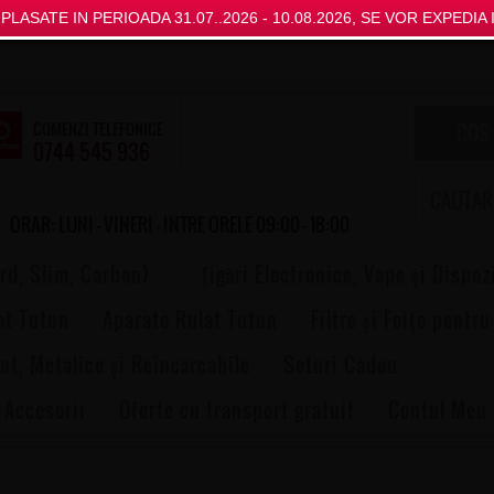
LASATE IN PERIOADA 31.07..2026 - 10.08.2026, SE VOR EXPEDIA I
COMENZI TELEFONICE
COS
0744 545 936
ORAR: LUNI - VINERI - INTRE ORELE 09:00 - 18:00
rd, Slim, Carbon)
Țigări Electronice, Vape și Dispoz
at Tutun
Aparate Rulat Tutun
Filtre și Foițe pentru
nt, Metalice și Reîncărcabile
Seturi Cadou
 Accesorii
Oferte cu transport gratuit
Contul Meu