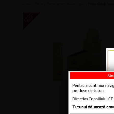
Acasă
/
Filtre și Foițe pentru Rulat Țigări
/ Foite Gizeh Supe
Aten
Pentru a continua navig
produse de tutun.
Directiva Consiliului 
Tutunul dăunează grav 