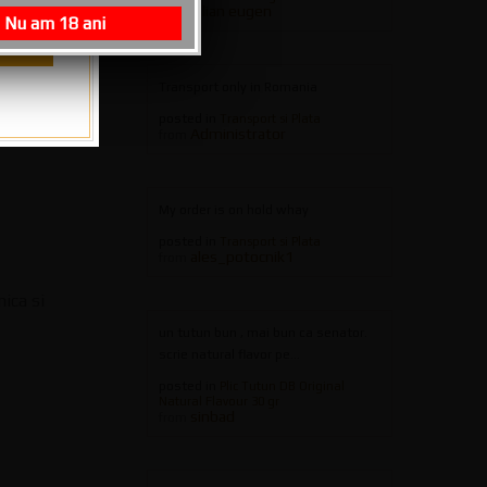
iulian eugen
from
Nu am 18 ani
Transport only in Romania
posted in
Transport si Plata
Administrator
from
My order is on hold whay
posted in
Transport si Plata
ales_potocnik1
from
ica si
un tutun bun , mai bun ca senator.
scrie natural flavor pe...
posted in
Plic Tutun DB Original
Natural Flavour 30 gr
sinbad
from