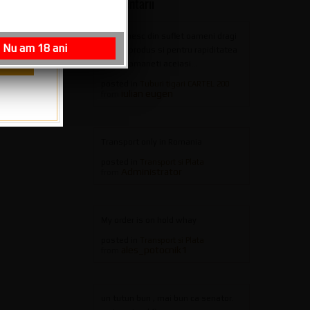
Ultimele Comentarii
multumesc din suflet oameni dragi
rumierei,
Nu am 18 ani
pentru produs si pentru rapiditatea
livrarii,ramaneti aceiasi...
posted in
Tuburi tigari CARTEL 200
iulian eugen
from
Transport only in Romania
posted in
Transport si Plata
Administrator
from
My order is on hold whay
posted in
Transport si Plata
ales_potocnik1
from
un tutun bun , mai bun ca senator.