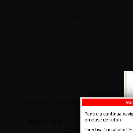
Acasă
/
Diverse – Consumabile Brichete, Scrumiere și Acce
DESCRIERE
INFORMAȚII ADIȚIONALE
AI I
Aten
Pentru a continua navig
produse de tutun.
Descriere Produs
Directiva Consiliului 
SCRUMIERA CERAMICA MODEL BASCHET