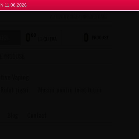
N 11.08.2026
AUTENTIFICARE
/
INREGISTRARE
0
0
00
 GOL
PRODUSE
LEI CU TVA
itive Vaping
 Rulat Țigări
Masini pentru taiat tutun
Blog
Contact