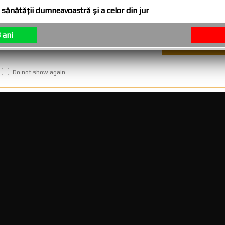
sănătăţii dumneavoastră şi a celor din jur
icarea mirosurilor neplacute.
ce se afla in scrumiera, ajung in rezervorul din partea de jos a sc
 ani
Do not show again