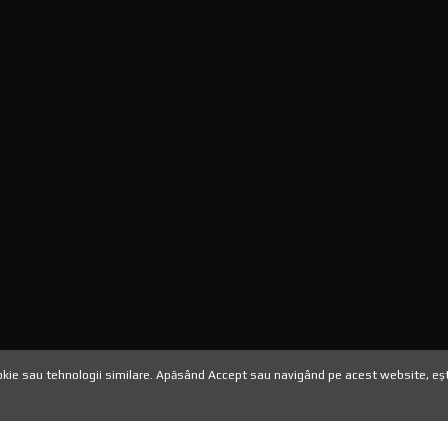
i.ro
HOME
//
TERMENI SI CONDITII
//
ie sau tehnologii similare. Apăsând Accept sau navigând pe acest website, ești 
CU CARACTER PERSONAL
//
POLITI