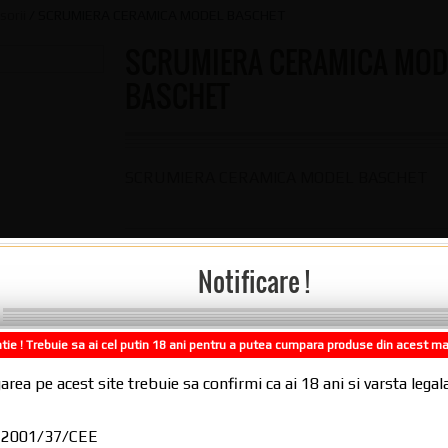
sorii
/ SCRUMIERA CERAMICA MODEL BASCHET
SCRUMIERA CERAMICA MOD
BASCHET
SCRUMIERA CERAMICA MODEL BASCHET
Categorie:
Diverse – Consuma
Cod Produs:
CODgmqiscvy
.
SCRUMIER
Brichete, Scrumiere și Accesorii
Notificare !
.
Etichetă:
CERAMICA MODEL BASCHET
.
NTREBARI DESPRE PRODUS?
tie ! Trebuie sa ai cel putin 18 ani pentru a putea cumpara produse din acest m
RECENZII (0)
Comenzile plasate in intervalul 31.07.2
area pe acest site trebuie sa confirmi ca ai 18 ani si varsta leg
10.08.2026, se vor expedia incepand cu
11.08.2026
CE 2001/37/CEE