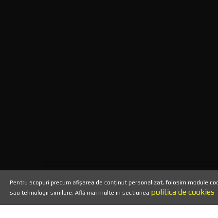
Copyright 2013 - TuburiPentruTigar
Pentru scopuri precum afișarea de conținut personalizat, folosim module cook
politica de cookies
sau tehnologii similare. Află mai multe in sectiunea