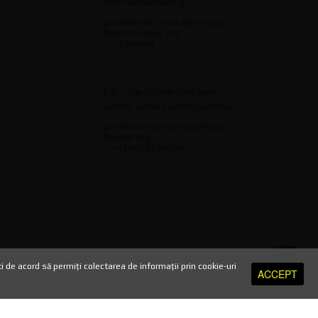
scrie natural flavor pe...
posted in
Plic Tutun DB Original
Natural Flavour 30 gr
sinbad
from
E fun tutun foarte bine taiat,
subtire, perfect pentru rulat tigari ;...
posted in
Tutun de rulat Primus
Original 35 gr
Preda Cristian
from
TRANSPORT SI PLATA
//
HARTA SITE
//
PRELUCRAREA DATELOR
de acord să permiți colectarea de informații prin cookie-uri
ACCEPT
CA DE SECURITATE
//
ANULARE COMANDA
//
POLITICA DE RETUR
//
PROTECTIA DATELOR PERSONALE
//
A.N.P.C
//
A.N.P.C - SAL