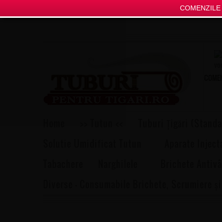
COMENZILE P
COMEN
Home
>> Tutun <<
Tuburi Țigări (Standa
Solutie Umidificat Tutun
Aparate Inject
Tabachere
Narghilele
Brichete Antivâ
Diverse – Consumabile Brichete, Scrumiere și