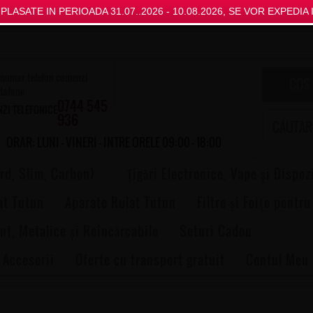
LASATE IN PERIOADA 31.07..2026 - 10.08.2026, SE VOR EXPEDIA I
COS
0744 545
ZI TELEFONICE
936
ORAR: LUNI - VINERI - INTRE ORELE 09:00 - 18:00
rd, Slim, Carbon)
Țigări Electronice, Vape și Dispoz
at Tutun
Aparate Rulat Tutun
Filtre și Foițe pentru
nt, Metalice și Reîncărcabile
Seturi Cadou
 Accesorii
Oferte cu transport gratuit
Contul Meu