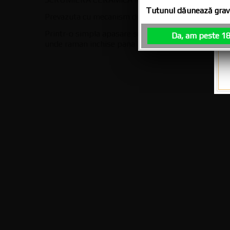
Tutunul dăunează grav 
Prevazuta cu mecanism de inchidere, pentru impied
Printr-o simpla apasare scrumul de la tigara, si tot 
Da, am peste 18
unde raman inchise pana la golirea ei.