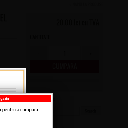
‹ INAPOI LA PRODUSE
EL
20.00 lei cu TVA
CANTITATE
CUMPARA
bile
A
Cautare pe site
agazin
026 -
ala pentru a cumpara