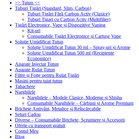
>> Tutun <<
Tuburi Țigări (Standard, Slim, Carbon)
Tuburi Țigări Fără Carbon Activ (Clasice)
Tuburi Tigari cu Carbon Activ (Multifilter)
Țigări Electronice, Vape și Dispozitive Vaping
Kit-uri
Consumabile Țigări Electronice și Cartușe Vape
Solutie Umidificat Tutun
Soluție Umidificat Tutun 30 ml – Spray-uri și Arome
Soluție Umidificat Tutun 500 ml (Recipiente
Economice)
Aparate Injectat Tutun
Aparate Rulat Tutun
Filtre și Foițe pentru Rulat Țigări
Masini pentru taiat tutun
Tabachere
Narghilele
Narghilele – Modele Clasice, Moderne și Shisha
Consumabile Narghilele – Cărbuni și Arome Premium
Brichete Antivânt, Metalice și Reîncărcabile
Seturi Cadou
Diverse – Consumabile Brichete, Scrumiere și Accesorii
Oferte cu transport gratuit
Contul Meu
Blog