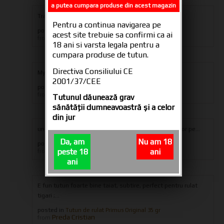
a putea cumpara produse din acest magazin
Transport only in Romania
Pentru a continua navigarea pe
posted in
Transport si Plata
acest site trebuie sa confirmi ca ai
Administrator
from
18 ani si varsta legala pentru a
cumpara produse de tutun.
Directiva Consiliului CE
My order is on hold whay
2001/37/CEE
posted in
Transport si Plata
ales_potocnik1
from
Tutunul dăunează grav
sănătăţii dumneavoastră şi a celor
din jur
un tutun bun , mai bun ca senator. scrie natural flavor pe...
Da, am
Nu am 18
posted in
Plic Tutun DB Original Natural Flavour 30 gr
sinbad
peste 18
ani
from
ani
E fun tutun foarte bine taiat, subtire, perfect pentru rulat
tigari ;...
posted in
Tutun de rulat Primus Original 35 gr
Preda Cristian
from