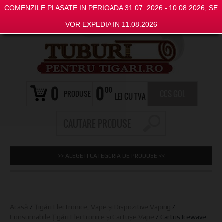
COMENZILE PLASATE IN PERIOADA 31.07..2026 - 10.08.2026, SE
VOR EXPEDIA IN 11.08.2026
0
0
00
PRODUSE
COS GOL
LEI CU TVA
>> ALEGETI CATEGORIA DE PRODUSE <<
Acasă
/
Țigări Electronice, Vape și Dispozitive Vaping
/
Consumabile Țigări Electronice și Cartușe Vape
/ Cartus Icewave