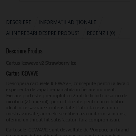
DESCRIERE
INFORMAȚII ADIȚIONALE
AI INTREBARI DESPRE PRODUS?
RECENZII (0)
Descriere Produs
Cartus Icewave v2 Strawberry Ice
Cartus ICEWAVE
Descopera cartusele ICEWAVE, concepute pentru a livra o
experienta de vapat remarcabila in fiecare moment.
Fiecare pod este preumplut cu 2 ml de lichid cu saruri de
nicotina (20 mg/ml), perfect dozate pentru un echilibru
ideal intre savoare si intensitate. Datorita rezistentei
mesh avansate, aromele se elibereaza uniform si intens,
oferind un throat hit satisfacator, fara compromisuri.
Cartusele ICEWAVE sunt dezvoltate de
Voopoo
, un brand
cu renume international, recunoscut pentru tehnologia