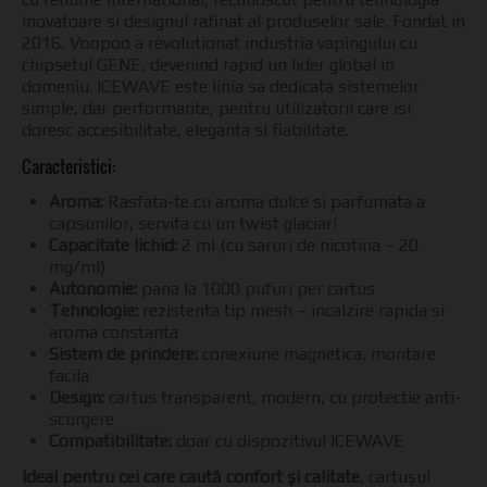
inovatoare si designul rafinat al produselor sale. Fondat in
2016, Voopoo a revolutionat industria vapingului cu
chipsetul GENE, devenind rapid un lider global in
domeniu. ICEWAVE este linia sa dedicata sistemelor
simple, dar performante, pentru utilizatorii care isi
doresc accesibilitate, eleganta si fiabilitate.
Caracteristici:
Aroma:
Rasfata-te cu aroma dulce si parfumata a
capsunilor, servita cu un twist glaciar!
Capacitate lichid:
2 ml (cu saruri de nicotina – 20
mg/ml)
Autonomie:
pana la 1000 pufuri per cartus
Tehnologie:
rezistenta tip mesh – incalzire rapida si
aroma constanta
Sistem de prindere:
conexiune magnetica, montare
facila
Design:
cartus transparent, modern, cu protectie anti-
scurgere
Compatibilitate:
doar cu dispozitivul ICEWAVE
Ideal pentru cei care caută confort și calitate
, cartușul