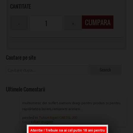
CANTITATE
CUMPARA
Cautare pe site
Ultimele Comentarii
multumesc din suflet oameni dragi pentru produs si pentru
rapiditatea livrarii,ramaneti aceiasi...
posted in
Tuburi tigari CARTEL 200
iulian eugen
from
Atentie ! Trebuie sa ai cel putin 18 ani pentru