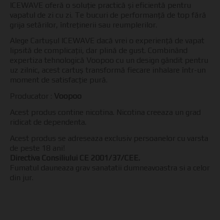
ICEWAVE oferă o soluție practică și eficientă pentru
vapatul de zi cu zi. Te bucuri de performanță de top fără
grija setărilor, întreținerii sau reumplerilor.
Alege Cartușul ICEWAVE dacă vrei o experiență de vapat
lipsită de complicații, dar plină de gust. Combinând
expertiza tehnologică Voopoo cu un design gândit pentru
uz zilnic, acest cartuș transformă fiecare inhalare într-un
moment de satisfacție pură.
Producator :
Voopoo
Acest produs contine nicotina. Nicotina creeaza un grad
ridicat de dependenta.
Acest produs se adreseaza exclusiv persoanelor cu varsta
de peste 18 ani!
Directiva Consiliului CE 2001/37/CEE.
Fumatul dauneaza grav sanatatii dumneavoastra si a celor
din jur.