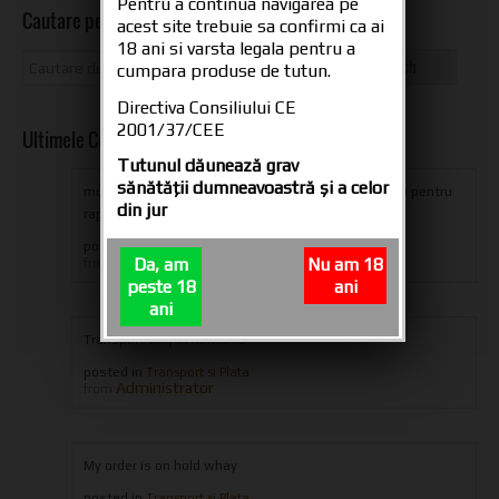
Pentru a continua navigarea pe
Cautare pe site
acest site trebuie sa confirmi ca ai
18 ani si varsta legala pentru a
cumpara produse de tutun.
Directiva Consiliului CE
2001/37/CEE
Ultimele Comentarii
Tutunul dăunează grav
sănătăţii dumneavoastră şi a celor
multumesc din suflet oameni dragi pentru produs si pentru
din jur
rapiditatea livrarii,ramaneti aceiasi...
posted in
Tuburi tigari CARTEL 200
iulian eugen
Da, am
Nu am 18
from
peste 18
ani
ani
Transport only in Romania
posted in
Transport si Plata
Administrator
from
My order is on hold whay
posted in
Transport si Plata