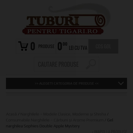
0
0
00
PRODUSE
COS GOL
LEI CU TVA
>> ALEGETI CATEGORIA DE PRODUSE <<
Acasă
/
Narghilele – Modele Clasice, Moderne și Shisha
/
Consumabile Narghilele – Cărbuni și Arome Premium
/ Gel
narghilea Sophies Double Apple Mystery
‹ INAPOI LA PRODUSE