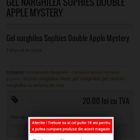
GEL NARGHILEA SOPHIES DOUBLE
APPLE MYSTERY
Gel narghilea Sophies Double Apple Mystery
Fabricat in India.
Categorie:
Consumabile Narghilele – Cărbuni și Arome Premium
.
aroma narghilea mere
gel narghilea
gel pentru
Etichete:
,
,
narghilea cu aroma de mar
.
20.00 lei cu TVA
Stoc epuizat
Atentie ! Trebuie sa ai cel putin 18 ani pentru
a putea cumpara produse din acest magazin