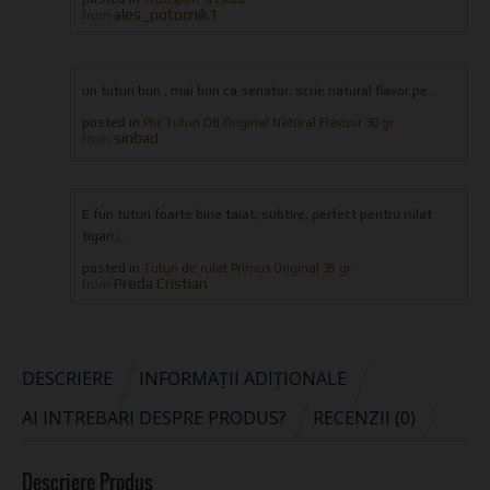
ales_potocnik1
from
un tutun bun , mai bun ca senator. scrie natural flavor pe...
posted in
Plic Tutun DB Original Natural Flavour 30 gr
sinbad
from
E fun tutun foarte bine taiat, subtire, perfect pentru rulat
tigari ;...
posted in
Tutun de rulat Primus Original 35 gr
Preda Cristian
from
DESCRIERE
INFORMAȚII ADIȚIONALE
AI INTREBARI DESPRE PRODUS?
RECENZII (0)
Descriere Produs