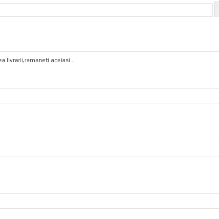
livrarii,ramaneti aceiasi...