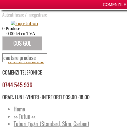
COMENZILE P
Autentificare
/
Inregistrare
0
Produse
0
00
lei cu TVA
COS GOL
COMENZI TELEFONICE
0744 545 936
ORAR: LUNI - VINERI - INTRE ORELE 09:00 - 18:00
Home
>> Tutun <<
Tuburi Țigări (Standard, Slim, Carbon)