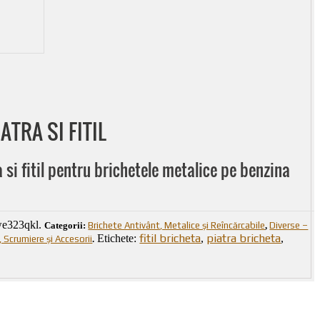
ATRA SI FITIL
 si fitil pentru brichetele metalice pe benzina
e323qkl
.
Categorii:
Brichete Antivânt, Metalice și Reîncărcabile
,
Diverse –
fitil bricheta
piatra bricheta
Etichete:
,
,
 Scrumiere și Accesorii
.