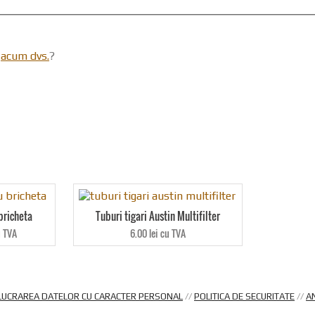
l
acum dvs.
?
bricheta
Tuburi tigari Austin Multifilter
u TVA
6.00 lei cu TVA
LUCRAREA DATELOR CU CARACTER PERSONAL
//
POLITICA DE SECURITATE
//
A