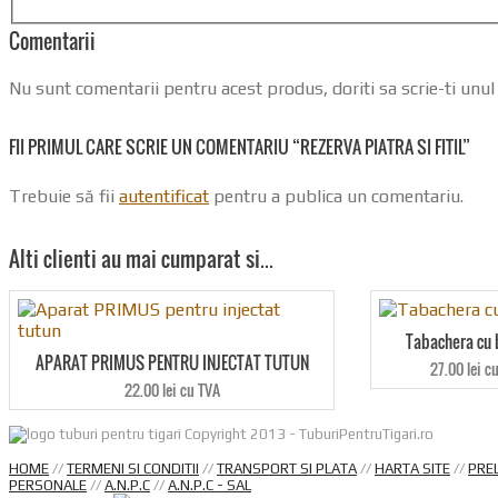
Comentarii
Nu sunt comentarii pentru acest produs, doriti sa scrie-ti unu
FII PRIMUL CARE SCRIE UN COMENTARIU “REZERVA PIATRA SI FITIL”
Trebuie să fii
autentificat
pentru a publica un comentariu.
Alti clienti au mai cumparat si…
Tabachera cu 
APARAT PRIMUS PENTRU INJECTAT TUTUN
27.00 lei c
22.00 lei cu TVA
Copyright 2013 - TuburiPentruTigari.ro
HOME
//
TERMENI SI CONDITII
//
TRANSPORT SI PLATA
//
HARTA SITE
//
PRE
PERSONALE
//
A.N.P.C
//
A.N.P.C - SAL