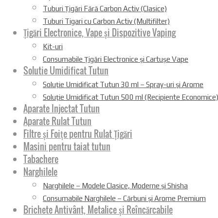
Tuburi Țigări Fără Carbon Activ (Clasice)
Tuburi Tigari cu Carbon Activ (Multifilter)
Țigări Electronice, Vape și Dispozitive Vaping
Kit-uri
Consumabile Țigări Electronice și Cartușe Vape
Solutie Umidificat Tutun
Soluție Umidificat Tutun 30 ml – Spray-uri și Arome
Soluție Umidificat Tutun 500 ml (Recipiente Economice
Aparate Injectat Tutun
Aparate Rulat Tutun
Filtre și Foițe pentru Rulat Țigări
Masini pentru taiat tutun
Tabachere
Narghilele
Narghilele – Modele Clasice, Moderne și Shisha
Consumabile Narghilele – Cărbuni și Arome Premium
Brichete Antivânt, Metalice și Reîncărcabile