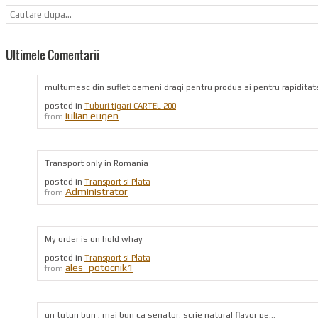
Ultimele Comentarii
multumesc din suflet oameni dragi pentru produs si pentru rapiditatea 
posted in
Tuburi tigari CARTEL 200
iulian eugen
from
Transport only in Romania
posted in
Transport si Plata
Administrator
from
My order is on hold whay
posted in
Transport si Plata
ales_potocnik1
from
un tutun bun , mai bun ca senator. scrie natural flavor pe...