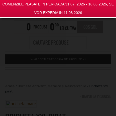
COMENZILE PLASATE IN PERIOADA 31.07..2026 - 10.08.2026, SE
VOR EXPEDIA IN 11.08.2026
0
0
00
PRODUSE
COS GOL
LEI CU TVA
>> ALEGETI CATEGORIA DE PRODUSE <<
Acasă
/
Brichete Antivânt, Metalice și Reîncărcabile
/ Bricheta xxl
pirat
‹ INAPOI LA PRODUSE