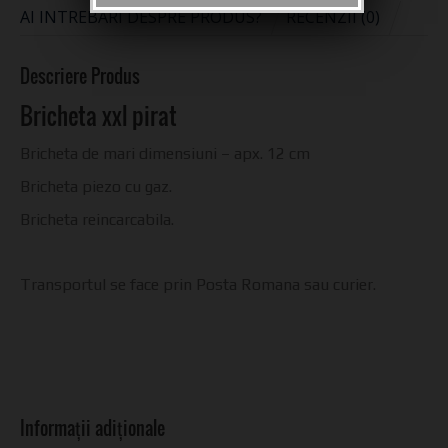
AI INTREBARI DESPRE PRODUS?
RECENZII (0)
Descriere Produs
Bricheta xxl pirat
Bricheta de mari dimensiuni – apx. 12 cm
Bricheta piezo cu gaz.
Bricheta reincarcabila.
Transportul se face prin Posta Romana sau curier.
Informații adiționale