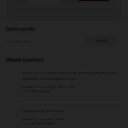
Cautare pe site
Ultimele Comentarii
multumesc din suflet oameni dragi pentru produs si pentru
rapiditatea livrarii,ramaneti aceiasi...
posted in
Tuburi tigari CARTEL 200
iulian eugen
from
Transport only in Romania
posted in
Transport si Plata
Administrator
from