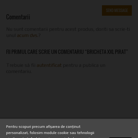
Comentarii
Nu sunt comentarii pentru acest produs, doriti sa scrie-ti
unul
acum dvs.
?
FII PRIMUL CARE SCRIE UN COMENTARIU “BRICHETA XXL PIRAT”
Trebuie să fii
autentificat
pentru a publica un
comentariu.
Pentru scopuri precum afișarea de conținut
Copyright 2013 - TuburiPentruTigari.ro
personalizat, folosim module cookie sau tehnologii