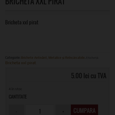
BRICHETA XXL PIRAT
Bricheta xxl pirat
Categorie:
Brichete Antivânt, Metalice și Reîncărcabile
.
Etichetă:
Bricheta xxl pirat
.
5.00 lei cu TVA
4 în stoc
CANTITATE
CUMPARA