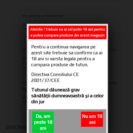
My order is on hold whay
posted in
Transport si Plata
ales_potocnik1
from
Atentie ! Trebuie sa ai cel putin 18 ani pentru
a putea cumpara produse din acest magazin
Pentru a continua navigarea pe
un tutun bun , mai bun ca senator. scrie natural flavor pe...
acest site trebuie sa confirmi ca ai
posted in
18 ani si varsta legala pentru a
Plic Tutun DB Original Natural Flavour 30 gr
sinbad
from
cumpara produse de tutun.
Directiva Consiliului CE
2001/37/CEE
E fun tutun foarte bine taiat, subtire, perfect pentru rulat
tigari ;...
Tutunul dăunează grav
sănătăţii dumneavoastră şi a celor
posted in
Tutun de rulat Primus Original 35 gr
din jur
Preda Cristian
from
Da, am
Nu am 18
peste 18
ani
DESCRIERE
INFORMAȚII ADIȚIONALE
ani