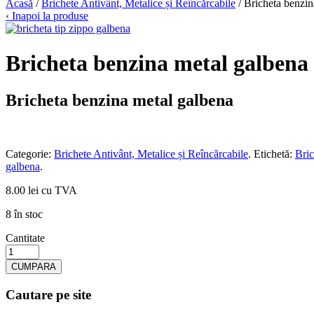
Acasă
/
Brichete Antivânt, Metalice și Reîncărcabile
/ Bricheta benzin
‹ Inapoi la produse
Bricheta benzina metal galbena
Bricheta benzina metal galbena
Categorie:
Brichete Antivânt, Metalice și Reîncărcabile
.
Etichetă:
Bric
galbena
.
8.00 lei cu TVA
8 în stoc
Cantitate
CUMPARA
Cautare pe site