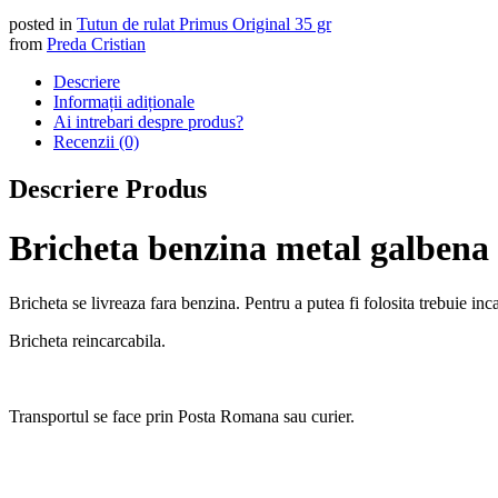
posted in
Tutun de rulat Primus Original 35 gr
from
Preda Cristian
Descriere
Informații adiționale
Ai intrebari despre produs?
Recenzii (0)
Descriere Produs
Bricheta benzina metal galbena
Bricheta se livreaza fara benzina. Pentru a putea fi folosita trebuie 
Bricheta reincarcabila.
Transportul se face prin Posta Romana sau curier.