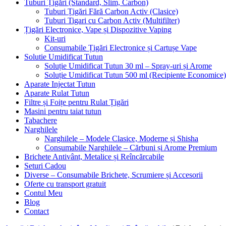
Tuburi Țigări (Standard, Slim, Carbon)
Tuburi Țigări Fără Carbon Activ (Clasice)
Tuburi Tigari cu Carbon Activ (Multifilter)
Țigări Electronice, Vape și Dispozitive Vaping
Kit-uri
Consumabile Țigări Electronice și Cartușe Vape
Solutie Umidificat Tutun
Soluție Umidificat Tutun 30 ml – Spray-uri și Arome
Soluție Umidificat Tutun 500 ml (Recipiente Economice)
Aparate Injectat Tutun
Aparate Rulat Tutun
Filtre și Foițe pentru Rulat Țigări
Masini pentru taiat tutun
Tabachere
Narghilele
Narghilele – Modele Clasice, Moderne și Shisha
Consumabile Narghilele – Cărbuni și Arome Premium
Brichete Antivânt, Metalice și Reîncărcabile
Seturi Cadou
Diverse – Consumabile Brichete, Scrumiere și Accesorii
Oferte cu transport gratuit
Contul Meu
Blog
Contact