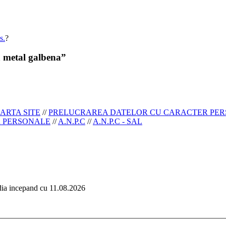
s.
?
a metal galbena”
ARTA SITE
//
PRELUCRAREA DATELOR CU CARACTER PE
R PERSONALE
//
A.N.P.C
//
A.N.P.C - SAL
edia incepand cu 11.08.2026