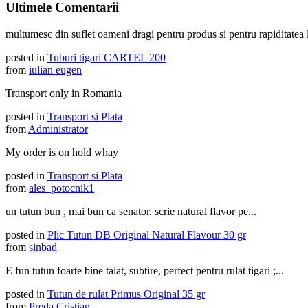
Ultimele Comentarii
multumesc din suflet oameni dragi pentru produs si pentru rapiditatea li
posted in
Tuburi tigari CARTEL 200
from
iulian eugen
Transport only in Romania
posted in
Transport si Plata
from
Administrator
My order is on hold whay
posted in
Transport si Plata
from
ales_potocnik1
un tutun bun , mai bun ca senator. scrie natural flavor pe...
posted in
Plic Tutun DB Original Natural Flavour 30 gr
from
sinbad
E fun tutun foarte bine taiat, subtire, perfect pentru rulat tigari ;...
posted in
Tutun de rulat Primus Original 35 gr
from
Preda Cristian