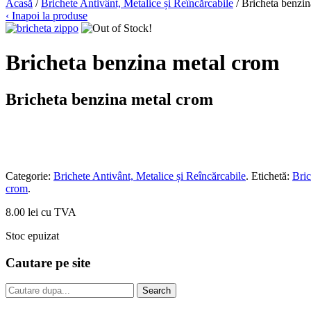
Acasă
/
Brichete Antivânt, Metalice și Reîncărcabile
/ Bricheta benzi
‹ Inapoi la produse
Bricheta benzina metal crom
Bricheta benzina metal crom
Categorie:
Brichete Antivânt, Metalice și Reîncărcabile
.
Etichetă:
Bric
crom
.
8.00 lei cu TVA
Stoc epuizat
Cautare pe site