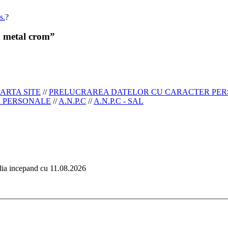
s.
?
a metal crom”
ARTA SITE
//
PRELUCRAREA DATELOR CU CARACTER PE
R PERSONALE
//
A.N.P.C
//
A.N.P.C - SAL
edia incepand cu 11.08.2026