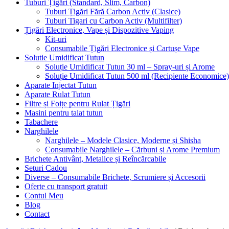
Tuburi Țigări (Standard, Slim, Carbon)
Tuburi Țigări Fără Carbon Activ (Clasice)
Tuburi Tigari cu Carbon Activ (Multifilter)
Țigări Electronice, Vape și Dispozitive Vaping
Kit-uri
Consumabile Țigări Electronice și Cartușe Vape
Solutie Umidificat Tutun
Soluție Umidificat Tutun 30 ml – Spray-uri și Arome
Soluție Umidificat Tutun 500 ml (Recipiente Economice)
Aparate Injectat Tutun
Aparate Rulat Tutun
Filtre și Foițe pentru Rulat Țigări
Masini pentru taiat tutun
Tabachere
Narghilele
Narghilele – Modele Clasice, Moderne și Shisha
Consumabile Narghilele – Cărbuni și Arome Premium
Brichete Antivânt, Metalice și Reîncărcabile
Seturi Cadou
Diverse – Consumabile Brichete, Scrumiere și Accesorii
Oferte cu transport gratuit
Contul Meu
Blog
Contact