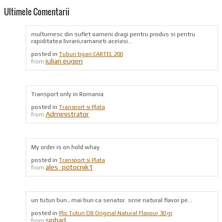
Ultimele Comentarii
multumesc din suflet oameni dragi pentru produs si pentru
rapiditatea livrarii,ramaneti aceiasi...
posted in
Tuburi tigari CARTEL 200
iulian eugen
from
Transport only in Romania
posted in
Transport si Plata
Administrator
from
My order is on hold whay
posted in
Transport si Plata
ales_potocnik1
from
un tutun bun , mai bun ca senator. scrie natural flavor pe...
posted in
Plic Tutun DB Original Natural Flavour 30 gr
sinbad
from