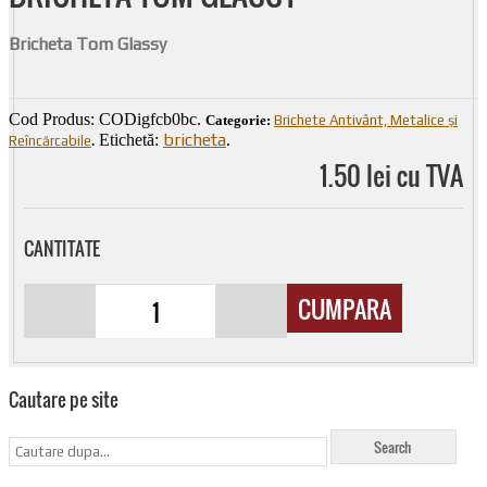
Bricheta Tom Glassy
Cod Produs:
CODigfcb0bc
.
Categorie:
Brichete Antivânt, Metalice și
bricheta
Etichetă:
.
Reîncărcabile
.
1.50 lei cu TVA
CANTITATE
CUMPARA
Cautare pe site