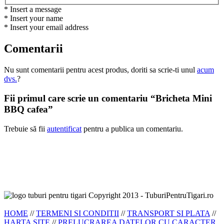
* Insert a message
* Insert your name
* Insert your email address
Comentarii
Nu sunt comentarii pentru acest produs, doriti sa scrie-ti unul
acum
dvs.
?
Fii primul care scrie un comentariu “Bricheta Mini
BBQ cafea”
Trebuie să fii
autentificat
pentru a publica un comentariu.
Copyright 2013 - TuburiPentruTigari.ro
HOME
//
TERMENI SI CONDITII
//
TRANSPORT SI PLATA
//
HARTA SITE
//
PRELUCRAREA DATELOR CU CARACTER