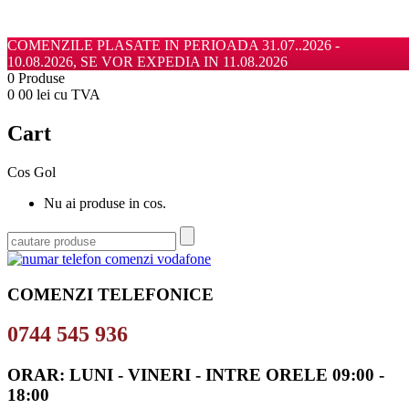
COMENZILE PLASATE IN PERIOADA 31.07..2026 -
Autentificare
/
Inregistrare
10.08.2026, SE VOR EXPEDIA IN 11.08.2026
0
Produse
0
00
lei cu TVA
Cart
Cos Gol
Nu ai produse in cos.
COMENZI TELEFONICE
0744 545 936
ORAR: LUNI - VINERI - INTRE ORELE 09:00 -
18:00