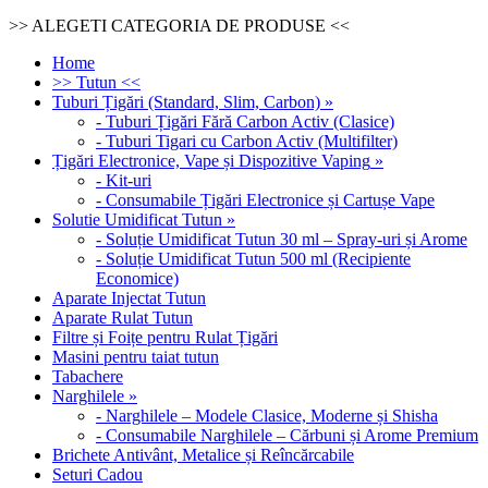
>> ALEGETI CATEGORIA DE PRODUSE <<
Home
>> Tutun <<
Tuburi Țigări (Standard, Slim, Carbon)
»
-
Tuburi Țigări Fără Carbon Activ (Clasice)
-
Tuburi Tigari cu Carbon Activ (Multifilter)
Țigări Electronice, Vape și Dispozitive Vaping
»
-
Kit-uri
-
Consumabile Țigări Electronice și Cartușe Vape
Solutie Umidificat Tutun
»
-
Soluție Umidificat Tutun 30 ml – Spray-uri și Arome
-
Soluție Umidificat Tutun 500 ml (Recipiente
Economice)
Aparate Injectat Tutun
Aparate Rulat Tutun
Filtre și Foițe pentru Rulat Țigări
Masini pentru taiat tutun
Tabachere
Narghilele
»
-
Narghilele – Modele Clasice, Moderne și Shisha
-
Consumabile Narghilele – Cărbuni și Arome Premium
Brichete Antivânt, Metalice și Reîncărcabile
Seturi Cadou