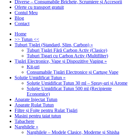
Diverse – Consumabile Brichete, Scrumiere și Accesorii
Oferte cu transport gratuit
Contul Meu
Blog
Contact
Home
>> Tutun <<
Tuburi Țigări (Standard, Slim, Carbon)
»
Tuburi Țigări Fără Carbon Activ (Clasice)
Tuburi Tigari cu Carbon Activ (Multifilter)
Țigări Electronice, Vape și Dispozitive Vaping
»
Kit-uri
Consumabile Țigări Electronice și Cartușe Vape
Solutie Umidificat Tutun
»
Soluție Umidificat Tutun 30 ml – Spray-uri și Arome
Soluție Umidificat Tutun 500 ml (Recipiente
Economice)
Aparate Injectat Tutun
Aparate Rulat Tutun
Filtre și Foițe pentru Rulat Țigări
Masini pentru taiat tutun
Tabachere
Narghilele
»
Narghilele – Modele Clasice, Moderne și Shisha