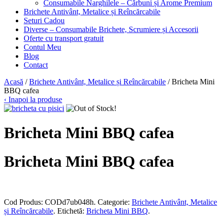
Consumabile Narghilele – Cărbuni și Arome Premium
Brichete Antivânt, Metalice și Reîncărcabile
Seturi Cadou
Diverse – Consumabile Brichete, Scrumiere și Accesorii
Oferte cu transport gratuit
Contul Meu
Blog
Contact
Acasă
/
Brichete Antivânt, Metalice și Reîncărcabile
/ Bricheta Mini
BBQ cafea
‹ Inapoi la produse
Bricheta Mini BBQ cafea
Bricheta Mini BBQ cafea
Cod Produs:
CODd7ub048h
.
Categorie:
Brichete Antivânt, Metalice
și Reîncărcabile
.
Etichetă:
Bricheta Mini BBQ
.