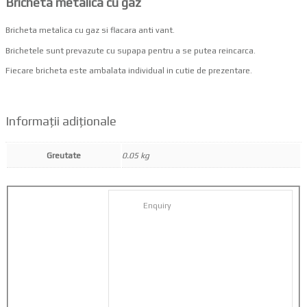
Bricheta metalica cu gaz
Bricheta metalica cu gaz si flacara anti vant.
Brichetele sunt prevazute cu supapa pentru a se putea reincarca.
Fiecare bricheta este ambalata individual in cutie de prezentare.
Informații adiționale
Greutate
0.05 kg