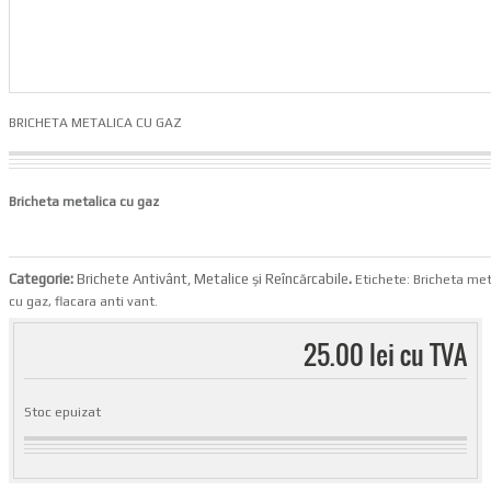
BRICHETA METALICA CU GAZ
Bricheta metalica cu gaz
Categorie:
Brichete Antivânt, Metalice și Reîncărcabile
.
Etichete:
Bricheta met
cu gaz
,
flacara anti vant
.
25.00 lei cu TVA
Stoc epuizat