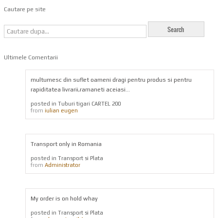
Cautare pe site
Ultimele Comentarii
multumesc din suflet oameni dragi pentru produs si pentru
rapiditatea livrarii,ramaneti aceiasi...
posted in
Tuburi tigari CARTEL 200
from
iulian eugen
Transport only in Romania
posted in
Transport si Plata
from
Administrator
My order is on hold whay
posted in
Transport si Plata