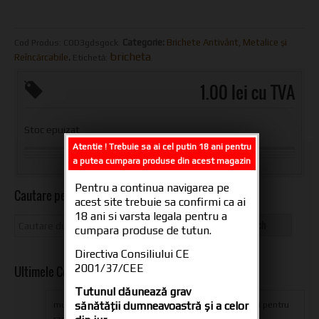
Categorie:
Brichete Antivânt, Metalice și
Cod Produs:
COD3gdsgock
.
bricheta
Reîncărcabile
.
Etichetă:
.
1.00 lei cu TVA
Stoc epuizat
Atentie ! Trebuie sa ai cel putin 18 ani pentru
a putea cumpara produse din acest magazin
Pentru a continua navigarea pe
Cautare pe site
acest site trebuie sa confirmi ca ai
18 ani si varsta legala pentru a
cumpara produse de tutun.
Directiva Consiliului CE
2001/37/CEE
Ultimele Comentarii
Tutunul dăunează grav
sănătăţii dumneavoastră şi a celor
multumesc din suflet oameni dragi pentru produs si pentru
rapiditatea livrarii,ramaneti aceiasi...