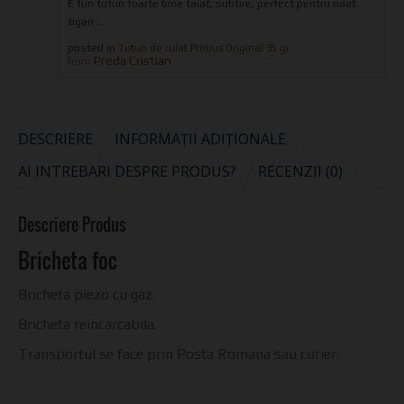
E fun tutun foarte bine taiat, subtire, perfect pentru rulat
tigari ;...
posted in
Tutun de rulat Primus Original 35 gr
Preda Cristian
from
DESCRIERE
INFORMAȚII ADIȚIONALE
AI INTREBARI DESPRE PRODUS?
RECENZII (0)
Descriere Produs
Bricheta foc
Bricheta piezo cu gaz.
Bricheta reincarcabila.
Transportul se face prin Posta Romana sau curier.