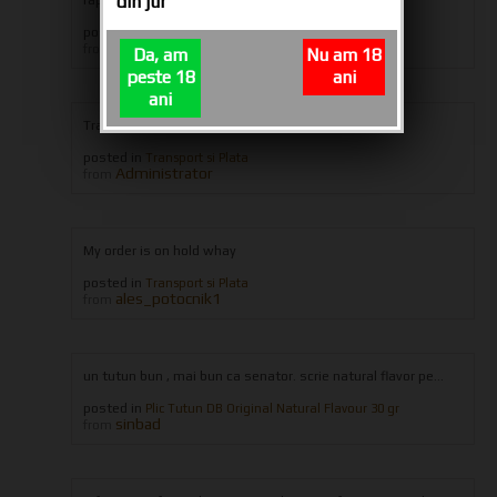
din jur
posted in
Tuburi tigari CARTEL 200
iulian eugen
from
Da, am
Nu am 18
peste 18
ani
ani
Transport only in Romania
posted in
Transport si Plata
Administrator
from
My order is on hold whay
posted in
Transport si Plata
ales_potocnik1
from
un tutun bun , mai bun ca senator. scrie natural flavor pe...
posted in
Plic Tutun DB Original Natural Flavour 30 gr
sinbad
from