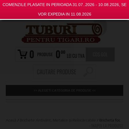
COMENZILE PLASATE IN PERIOADA 31.07..2026 - 10.08.2026, SE
VOR EXPEDIA IN 11.08.2026
0
0
00
PRODUSE
COS GOL
LEI CU TVA
>> ALEGETI CATEGORIA DE PRODUSE <<
Acasă
/
Brichete Antivânt, Metalice și Reîncărcabile
/ Bricheta foc
‹ INAPOI LA PRODUSE