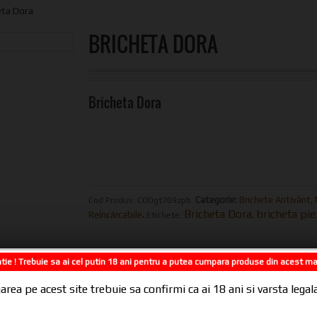
eta Dora
BRICHETA DORA
Bricheta Dora
Categorie:
Brichete Antivânt, 
Cod Produs:
CODgt709zpb
.
Bricheta Dora
bricheta pi
Reîncărcabile
.
Etichete:
,
NTREBARI DESPRE PRODUS?
RECENZII (0)
tie ! Trebuie sa ai cel putin 18 ani pentru a putea cumpara produse din acest m
area pe acest site trebuie sa confirmi ca ai 18 ani si varsta leg