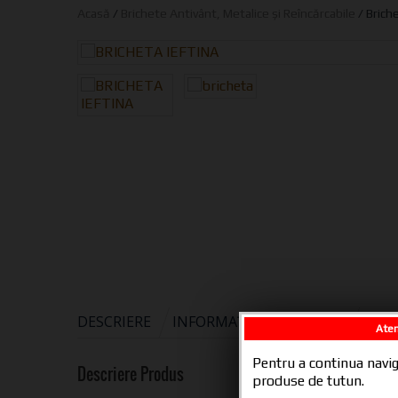
Acasă
/
Brichete Antivânt, Metalice și Reîncărcabile
/ Brich
DESCRIERE
INFORMAȚII ADIȚIONALE
AI I
Aten
Pentru a continua navig
Descriere Produs
produse de tutun.