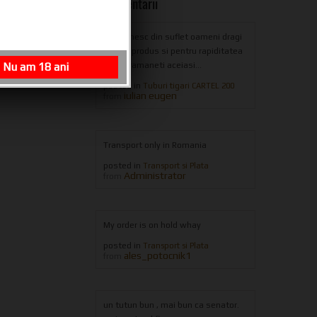
Ultimele Comentarii
multumesc din suflet oameni dragi
pentru produs si pentru rapiditatea
Nu am 18 ani
livrarii,ramaneti aceiasi...
posted in
Tuburi tigari CARTEL 200
iulian eugen
from
Transport only in Romania
posted in
Transport si Plata
Administrator
from
My order is on hold whay
posted in
Transport si Plata
ales_potocnik1
from
un tutun bun , mai bun ca senator.