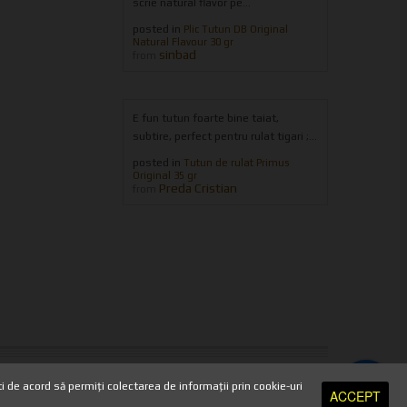
scrie natural flavor pe...
posted in
Plic Tutun DB Original
Natural Flavour 30 gr
sinbad
from
E fun tutun foarte bine taiat,
subtire, perfect pentru rulat tigari ;...
posted in
Tutun de rulat Primus
Original 35 gr
Preda Cristian
from
TRANSPORT SI PLATA
//
HARTA SITE
//
PRELUCRAREA DATELOR
de acord să permiți colectarea de informații prin cookie-uri
ACCEPT
CA DE SECURITATE
//
ANULARE COMANDA
//
POLITICA DE RETUR