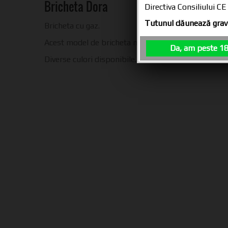
Bricheta Dora
Directiva Consiliului 
Tutunul dăunează grav 
Bricheta cu gaz.
Acest model de bricheta nu se poate reincarca.
Da, am peste 18
Diverse culori disponibile.