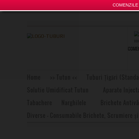
COMENZILE P
COMEN
Home
>> Tutun <<
Tuburi Țigări (Standa
Solutie Umidificat Tutun
Aparate Inject
Tabachere
Narghilele
Brichete Antivâ
Diverse – Consumabile Brichete, Scrumiere și