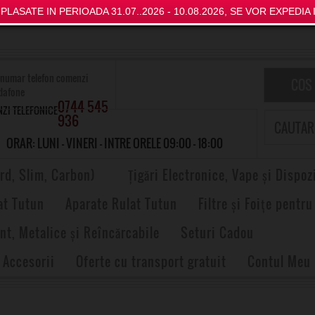
LASATE IN PERIOADA 31.07..2026 - 10.08.2026, SE VOR EXPEDIA I
COS
0744 545
ZI TELEFONICE
936
ORAR: LUNI - VINERI - INTRE ORELE 09:00 - 18:00
rd, Slim, Carbon)
Țigări Electronice, Vape și Dispoz
at Tutun
Aparate Rulat Tutun
Filtre și Foițe pentru
nt, Metalice și Reîncărcabile
Seturi Cadou
 Accesorii
Oferte cu transport gratuit
Contul Meu