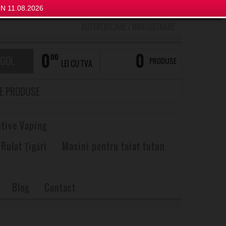
N 11.08.2026
AUTENTIFICARE
/
INREGISTRARE
0
0
00
 GOL
PRODUSE
LEI CU TVA
itive Vaping
 Rulat Țigări
Masini pentru taiat tutun
Blog
Contact