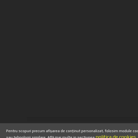
Copyright 2013 - TuburiPentruTigar
Pentru scopuri precum afișarea de conținut personalizat, folosim module cook
politica de cookies
sau tehnologii similare. Află mai multe in sectiunea