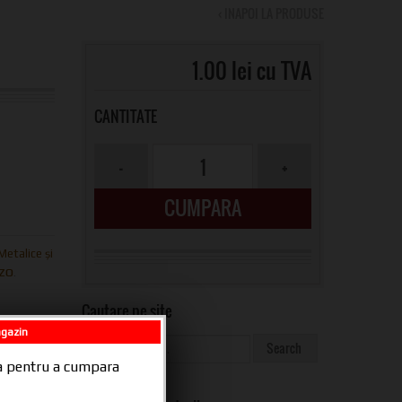
‹ INAPOI LA PRODUSE
1.00 lei cu TVA
CANTITATE
CUMPARA
Metalice și
ezo
.
Cautare pe site
agazin
ala pentru a cumpara