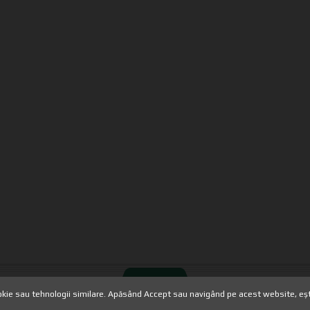
Suna acum
i.ro
HOME
//
TERMENI SI CONDITII
//
ie sau tehnologii similare. Apăsând Accept sau navigând pe acest website, ești 
CU CARACTER PERSONAL
//
POLITI